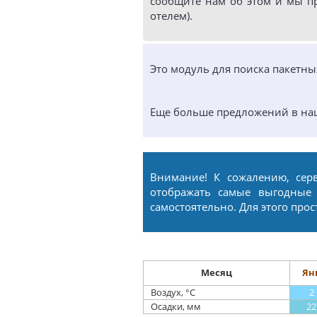
сообщите нам об этом и мы п
отелем).
Это модуль для поиска пакетн
Еще больше предложений в н
Внимание! К сожалению, сер
отображать самые выгодные
самостоятельно. Для этого про
Месяц
Ян
Воздух, °С
2
Осадки, мм
22