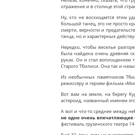
отражение и в столице этой стра
Ну, кто не восхищается этим у
большой танец, это не просто к
смерти, верности и предательст
танца, но и характерных действу
Нередко, чтобы веселье разгоре
была найдена очень древняя ску
руках. Он и стал воплощением т
Старого Тбилиси. Она так и назы
Из необычных памятников Тбил
режиссёру и героям фильма «Ми
Вот вам на земле, на берегу К
астероид, названный именем это
А вот и что-то среднее между н
не одно очень впечатляющее 
фестиваль грузинского театра 14
Ещё 31 день вам на знакомство 