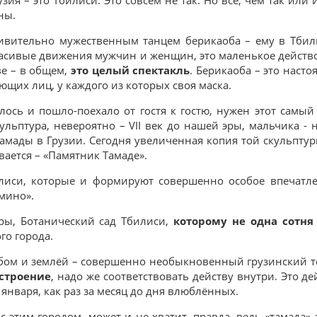
ны.
дивительно мужественным танцем берикаоба – ему в Тби
расивые движения мужчин и женщин, это маленькое действ
ве – в общем,
это целый спектакль
. Берикаоба – это наст
ющих лиц, у каждого из которых своя маска.
лось и пошло-поехало от гостя к гостю, нужен этот самый 
льптура, невероятно – VII век до нашей эры, мальчика - 
амады в Грузии. Сегодня увеличенная копия той скульпту
вается – «Памятник Тамаде».
иси, которые и формируют совершенно особое впечатле
мино».
уры, Ботанический сад Тбилиси,
которому не одна сотня
го города.
ебом и землёй – совершенно необыкновенный грузинский т
строение
, надо же соответствовать действу внутри. Это д
 января, как раз за месяц до дня влюблённых.
с этим городом, может и не хватит, правда, ведь «тамада» 