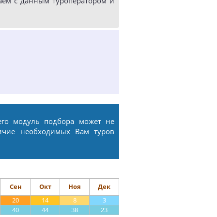
аем с данным туроператором и
его модуль подбора может не
ичие необходимых Вам туров
Сен
Окт
Ноя
Дек
20
14
8
3
40
44
38
23