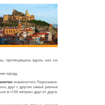
ры, протянувшись вдоль них ни
имя городу.
полотен
знаменитого Пиросмани.
лись друг с другом самые разные
но в «100 метрах» друг от друга.
 иначе знаменита страна, находит