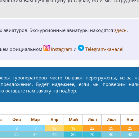
редложим Вам лучшую цену (в случае, если мы сотруднич
ых авиатуров. Экскурсионные авиатуры находятся
здесь
.
ашем официальном
Instagram
и
Telegram-канале
!
веры туроператоров часто бывают перегружены, из-за ч
 предложения. Будет надежнее, если мы проверим нал
сто
оставьте нам заявку
на подбор.
в
Фев
Мар
Апр
Май
Июн
Июл
Авг
3
7
13
18
22
25
25
25
34
46
80
70
46
42