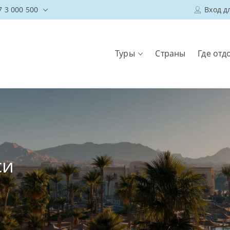
7 3 000 500
Вход д
Туры
Страны
Где отд
си