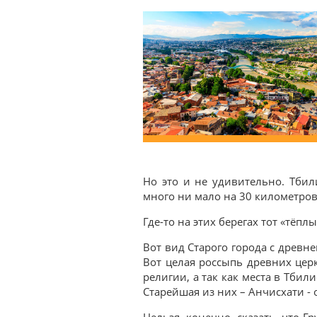
Но это и не удивительно. Тби
много ни мало на 30 километров
Где-то на этих берегах тот «тёпл
Вот вид Старого города с древн
Вот целая россыпь древних церк
религии, а так как места в Тбил
Старейшая из них – Анчисхати - 
Нельзя, конечно, сказать, что Г