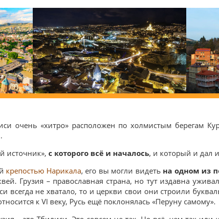
лиси очень «хитро» расположен по холмистым берегам Ку
.
ый источник»,
с которого всё и началось
, и который и дал 
ей
крепостью Нарикала
, его вы могли видеть
на одном из 
вей. Грузия – православная страна, но тут издавна ужива
иси всегда не хватало, то и церкви свои они строили букваль
относится к VI веку, Русь ещё поклонялась «Перуну самому».
рузия – это Тбилиси. Это совсем не так. Но всё, чем так или