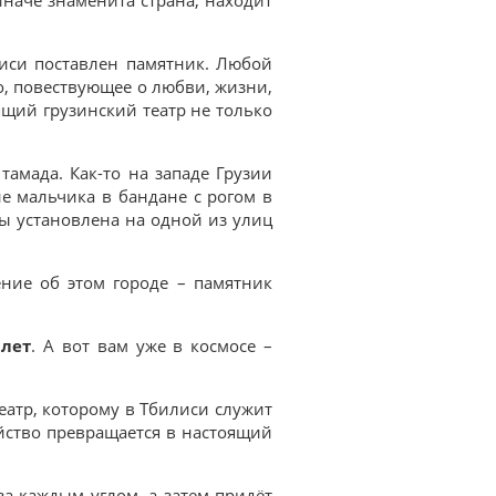
лиси поставлен памятник. Любой
о, повествующее о любви, жизни,
оящий грузинский театр не только
тамада. Как-то на западе Грузии
не мальчика в бандане с рогом в
ры установлена на одной из улиц
ние об этом городе – памятник
 лет
. А вот вам уже в космосе –
еатр, которому в Тбилиси служит
ейство превращается в настоящий
за каждым углом, а затем придёт