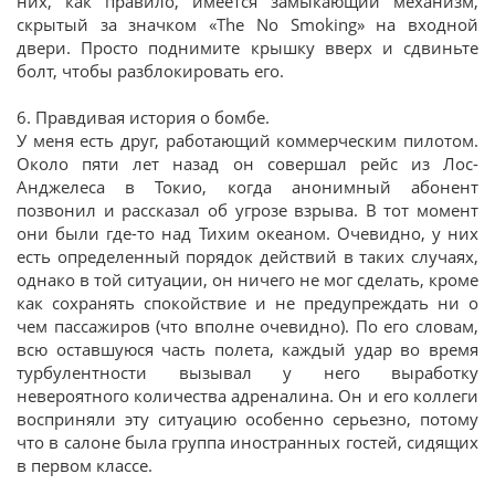
них, как правило, имеется замыкающий механизм,
скрытый за значком «The No Smoking» на входной
двери. Просто поднимите крышку вверх и сдвиньте
болт, чтобы разблокировать его.
6. Правдивая история о бомбе.
У меня есть друг, работающий коммерческим пилотом.
Около пяти лет назад он совершал рейс из Лос-
Анджелеса в Токио, когда анонимный абонент
позвонил и рассказал об угрозе взрыва. В тот момент
они были где-то над Тихим океаном. Очевидно, у них
есть определенный порядок действий в таких случаях,
однако в той ситуации, он ничего не мог сделать, кроме
как сохранять спокойствие и не предупреждать ни о
чем пассажиров (что вполне очевидно). По его словам,
всю оставшуюся часть полета, каждый удар во время
турбулентности вызывал у него выработку
невероятного количества адреналина. Он и его коллеги
восприняли эту ситуацию особенно серьезно, потому
что в салоне была группа иностранных гостей, сидящих
в первом классе.