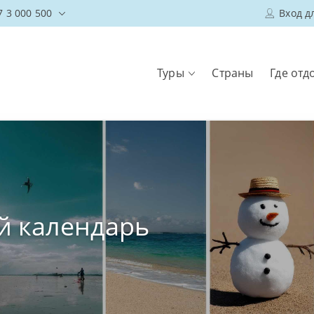
7 3 000 500
Вход д
Туры
Страны
Где отд
й календарь