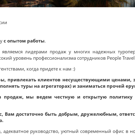
сии
му
с опытом работы
.
являемся лидерами продаж у многих надежных туропер
кий уровень профессионализма сотрудников People Travel
ентствами, когда придете к нам :)
уры, привлекать клиентов несуществующими ценами, 
полнять туры на агрегаторах) и заниматься прочей еру
ов продаж, мы ведем честную и открытую политику
нас, Вам достаточно быть добрым, дружелюбным, отве
ю.
в, адекватное руководство, уютный современный офис в н