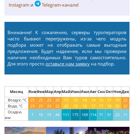
Instagram
и
Telegram-канале
!
Внимание! К сожалению, серверы туроператоров
часто бывают перегружены, из-за чего модуль
подбора может не отображать самые выгодные
предложения. Будет надежнее, если мы проверим
наличие необходимых Вам туров самостоятельно.
Для этого просто
оставьте нам заявку
на подбор.
Месяц
Янв
Фев
Мар
Апр
Май
Июн
Июл
Авг
Сен
Окт
Ноя
Дек
Воздух, °С
25
25
23
20
17
15
14
14
15
17
19
22
Вода, °С
23
23
23
22
20
19
18
17
17
18
20
22
Осадки,
7
16
15
44
111
175
169
114
71
51
23
11
мм