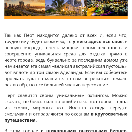
Так как Перт находится далеко от всех и, если что,
трудно ему будет «помочь», то
у него здесь всё своё
: в
первую очередь, очень мощная промышленность и
совершенно уникальная среда для отдыха прямо в
черте города, ведь буквально за последним домом уже
начинается эта самая «великая австралийская пустошь»,
вот вплоть до той самой Аделаиды. Если вы соберётесь
проехать туда на машине, то вам встретиться немало
рек и озёр, но все большей частью пересохшие.
Перт славится своим уникальным яхтингом. Можно
сказать, не боясь сильно ошибиться, этот город – одна
из столиц мировых яхт. Именно отсюда нередко
смельчаки и отправляются по океанам
в кругосветные
путешествия
.
В этом городе
с шикарными высотными бизнес-