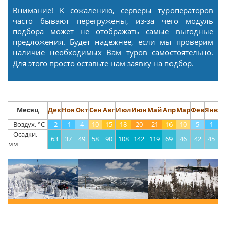
Внимание! К сожалению, серверы туроператоров
часто бывают перегружены, из-за чего модуль
подбора может не отображать самые выгодные
предложения. Будет надежнее, если мы проверим
наличие необходимых Вам туров самостоятельно.
Для этого просто
оставьте нам заявку
на подбор.
Месяц
Дек
Ноя
Окт
Сен
Авг
Июл
Июн
Май
Апр
Мар
Фев
Янв
Воздух, °С
-2
-1
4
10
15
18
20
21
16
10
5
1
Осадки,
63
37
49
58
90
108
142
119
69
46
42
45
мм