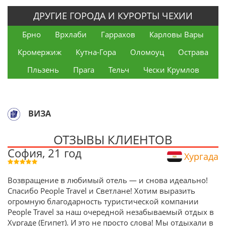
ДРУГИЕ ГОРОДА И КУРОРТЫ ЧЕХИИ
Брно
Врхлаби
Гаррахов
Карловы Вары
Кромержиж
Кутна-Гора
Оломоуц
Острава
Пльзень
Прага
Тельч
Чески Крумлов
ВИЗА
ОТЗЫВЫ КЛИЕНТОВ
София, 21 год
Хургада
Возвращение в любимый отель — и снова идеально!
Спасибо People Travel и Светлане! Хотим выразить
огромную благодарность туристической компании
People Travel за наш очередной незабываемый отдых в
Хургаде (Египет). И это не просто слова! Мы отдыхали в