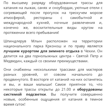
По высшему разряду оборудованные трассы для
катания на лыжах, санях и сноубордах, уютные отели с
согревающей после прогулок на трескучем морозе
атмосферой, рестораны с самобытной и
международной кухней, ночные развлечения и,
конечно же, восхитительные виды кругом на
протяжении всего пребывания!
Шпиндлерув Млын расположен на территории
национального парка Крконош и по праву является
лучшим курортом для зимнего отдыха
в Чехии. Он
делится на два горнолыжных центра – Святой Петр и
Медведин, каждый со своими преимуществами.
Они снабжены несколькими трассами для мастеров
разных уровней, от совсем начального до
продвинутого. В восторге от катаний на них останетесь
и вы, и ваши малыши! Самое приятное то, что
некоторые трассы открыты до 21.00 и
оборудованы
системой подсветки
. Вы получите совершенно
новые, особенные ощущения от катания в темное
время суток!