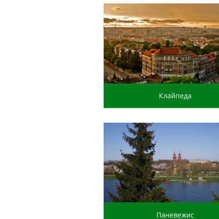
Клайпеда
Паневежис