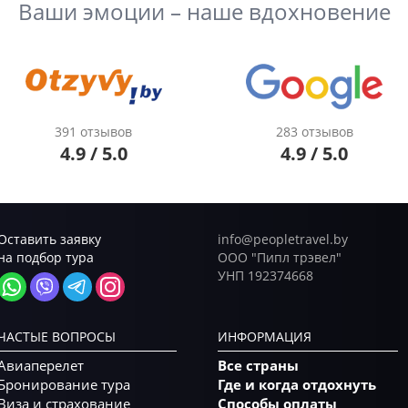
Ваши эмоции – наше вдохновение
391 отзывов
283 отзывов
4.9 / 5.0
4.9 / 5.0
Оставить заявку
info@peopletravel.by
на подбор тура
ООО "Пипл трэвел"
УНП 192374668
ЧАСТЫЕ ВОПРОСЫ
ИНФОРМАЦИЯ
Авиаперелет
Все страны
Бронирование тура
Где и когда отдохнуть
Виза и страхование
Способы оплаты