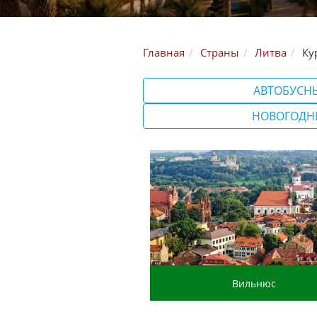
Главная
Страны
Литва
Ку
АВТОБУСН
НОВОГОДН
Вильнюс