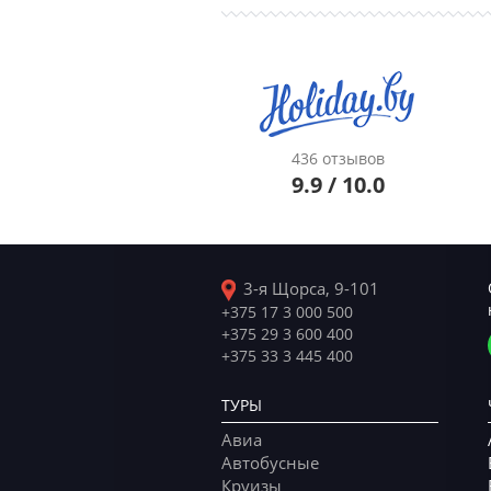
436 отзывов
9.9 / 10.0
3-я Щорса, 9-101
+375 17 3 000 500
+375 29 3 600 400
+375 33 3 445 400
ТУРЫ
Авиа
Автобусные
Круизы