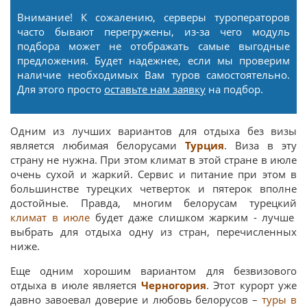
Внимание! К сожалению, серверы туроператоров
часто бывают перегружены, из-за чего модуль
подбора может не отображать самые выгодные
предложения. Будет надежнее, если мы проверим
наличие необходимых Вам туров самостоятельно.
Для этого просто
оставьте нам заявку
на подбор.
Одним из лучших вариантов для отдыха без визы
является любимая белорусами
Турция
. Виза в эту
страну не нужна. При этом климат в этой стране в июле
очень сухой и жаркий. Сервис и питание при этом в
большинстве турецких четверток и пятерок вполне
достойные. Правда, многим белорусам турецкий
климат в июле
будет даже слишком жарким - лучше
выбрать для отдыха одну из стран, перечисленных
ниже.
Еще одним хорошим вариантом для безвизового
отдыха в июле является
Черногория
. Этот курорт уже
давно завоевал доверие и любовь белорусов –
туры в