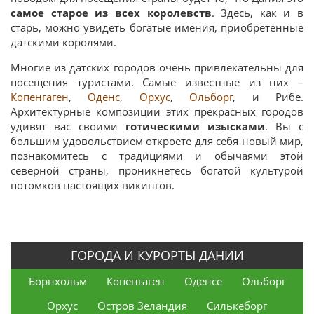
самое старое из всех королевств
. Здесь, как и в
старь, можно увидеть богатые имения, приобретенные
датскими королями.
Многие из датских городов очень привлекательны для
посещения туристами. Самые известные из них –
Копенгаген
,
Оденс
,
Орхус
,
Ольборг
, и Рибе.
Архитектурные композиции этих прекрасных городов
удивят вас своими
готическими изысками
. Вы с
большим удовольствием откроете для себя новый мир,
познакомитесь с традициями и обычаями этой
северной страны, проникнетесь богатой культурой
потомков настоящих викингов.
ГОРОДА И КУРОРТЫ ДАНИИ
Борнхольм
Копенгаген
Оденсе
Ольборг
Орхус
Остров Зеландия
Силькеборг