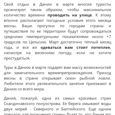
Свой отдых в Дании в марте многие туристы
организуют таким образом, чтобы максимальное
количество времени
проводить на улице
. К этому
вполне располагают погодные условия этого месяца
весны. Ваши прогулки по городам страны и
путешествия по ее территории будут сопровождаться
средними температурными показателями около +7
градусов по Цельсию. Март достаточно теплый месяц
года, и все же
одеваться вам стоит потеплее
,
несмотря на весеннюю погоду, если не хотите
простудиться.
Туры в Данию в марте подарят вам массу возможностей
для замечательного времяпрепровождения. Приход
весны в стране открывает сезон рыбной ловли.
Любители этого увлекательного занятия приезжают в
Данию со всего мира.
Дания, пожалуй, одна из самых красивых стран
Скандинавского полуострова. Ее берега омывают воды
двух морей - Северного и Балтийского. Еще одним
поводом для посещения страны будет то, что Дания это