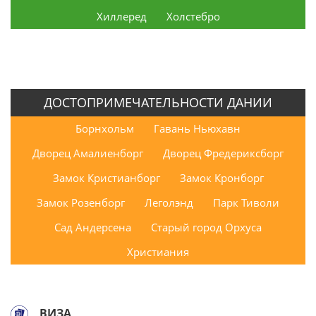
Хиллеред
Холстебро
ДОСТОПРИМЕЧАТЕЛЬНОСТИ ДАНИИ
Борнхольм
Гавань Ньюхавн
Дворец Амалиенборг
Дворец Фредериксборг
Замок Кристианборг
Замок Кронборг
Замок Розенборг
Леголэнд
Парк Тиволи
Сад Андерсена
Старый город Орхуса
Христиания
ВИЗА