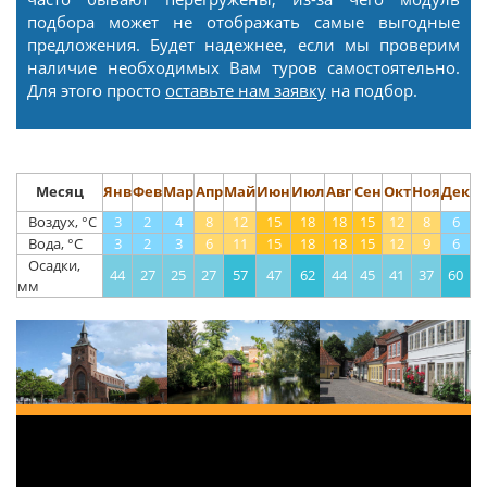
подбора может не отображать самые выгодные
предложения. Будет надежнее, если мы проверим
наличие необходимых Вам туров самостоятельно.
Для этого просто
оставьте нам заявку
на подбор.
Месяц
Янв
Фев
Мар
Апр
Май
Июн
Июл
Авг
Сен
Окт
Ноя
Дек
Воздух, °С
3
2
4
8
12
15
18
18
15
12
8
6
Вода, °С
3
2
3
6
11
15
18
18
15
12
9
6
Осадки,
44
27
25
27
57
47
62
44
45
41
37
60
мм