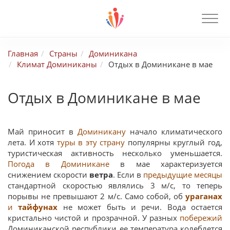
Главная
Страны
Доминикана
Климат Доминиканы
Отдых в Доминикане в мае
Отдых в Доминикане в мае
Май приносит в
Доминикану
начало климатического
лета. И хотя
туры в эту страну
популярны круглый год,
туристическая активность несколько уменьшается.
Погода в Доминикане
в мае характеризуется
снижением скорости
ветра
. Если в
предыдущие месяцы
стандартной скоростью являлись 3 м/с, то теперь
порывы не превышают 2 м/с. Само собой, об
ураганах
и
тайфунах
не может быть и речи. Вода остается
кристально чистой и прозрачной. У разных
побережий
Доминиканской республики ее температура колеблется