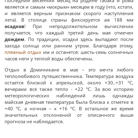
Последний весенний месяц на родине табака и рома
является и самым «мокрым» месяцем в году (что, кстати,
и является верным признаком скорого наступления
лета). В столице страны фиксируется аж 188 мм
осадков
! При непродолжительном вычислении
получается, что каждый третий день мая отмечен
дождем
. По традиции, осадки здесь выпадают после
захода солнца или ранним утром. Благодаря этому,
пляжный отдых
им и останется: шесть-семь солнечных
часов неги у теплой воды обеспечены.
Отдых в Доминикане в мае – это мечта любого
теплолюбивого путешественника. Температура воздуха
остается близкой к апрельской, около +30..+31 °C,
вечерами все также тепло - +22 °C. За всю историю
метеорологических наблюдений лишь однажды
майская дневная температура была близка к отметке в
+40 °C, а ночная – к +16 °C. В остальное же время
значительных отклонений от описанного выше
прогноза не наблюдается.