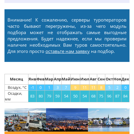
Внимание! К сожалению, серверы туроператоров
часто бывают перегружены, из-за чего модуль
подбора может не отображать самые выгодные
предложения. Будет надежнее, если мы проверим
наличие необходимых Вам туров самостоятельно.
Для этого просто
оставьте нам заявку
на подбор.
Месяц
Янв
Фев
Мар
Апр
Май
Июн
Июл
Авг
Сен
Окт
Ноя
Дек
Воздух, °С
-1
0
1
3
7
9
11
11
8
5
2
0
Осадки,
83
80
79
59
54
50
54
68
75
96
87
84
мм