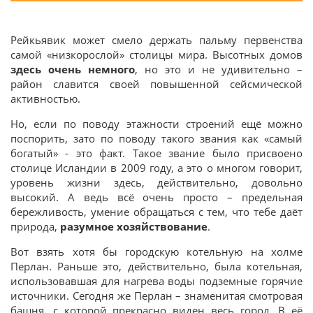
Рейкьявик может смело держать пальму первенства
самой «низкорослой» столицы мира. Высотных домов
здесь очень немного
, но это и не удивительно –
район славится своей повышенной сейсмической
активностью.
Но, если по поводу этажности строений ещё можно
поспорить, зато по поводу такого звания как «самый
богатый» - это факт. Такое звание было присвоено
столице Исландии в 2009 году, а это о многом говорит,
уровень жизни здесь, действительно, довольно
высокий. А ведь всё очень просто – предельная
бережливость, умение обращаться с тем, что тебе даёт
природа,
разумное хозяйствование
.
Вот взять хотя бы городскую котельную на холме
Перлан. Раньше это, действительно, была котельная,
использовавшая для нагрева воды подземные горячие
источники. Сегодня же Перлан – знаменитая смотровая
башня, с которой прекрасно виден весь город. В её