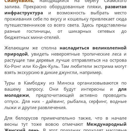
Сиануквиль
, находящийся на берегу Сиамского
залива. Прекрасно оборудованные пляжи,
развитая
инфраструктура
и возможность выбрать место
проживания себе по вкусу и кошельку привлекает сюда
путешественников со всего света. Здесь представлены
разные гостиницы, от шикарных сетевых до
бюджетных мини-отелей.
Желающим же сполна
насладиться великолепной
природой
, увидеть невероятные тропические леса и
растущие там деревья лучше отправляться на острова
Ко-Ронг или Ко-Дек-Куль. Там любители экстрима могут
взять экскурсию в дикие джунгли, например.
Туры в Камбоджу из Минска организовываются по
вашему запросу. Они будут интересны и
для
молодежи
, предпочитающей активно проводить
отпуск. Для них - дайвинг, рыбалка, серфинг, водные
лыжи и другие развлечения.
Для белорусов примечательно также, что в начале
весны тут тоже вовсю отмечают
Международный
Женский день
. В этот праздник проходят массовые