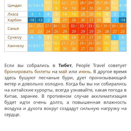
10 /
15 /
22 /
25 /
28 /
29 /
25 /
20 /
12 /
Циндао
3 / 5
4 / 4
4 / 9
5
9
14
19
24
26
24
20
15
Лхаса
-3
1
4
9
14
19
20
20
16
9
3
0
Харбин
-18
-13
-2
12
21
28
30
27
20
11
-1
-14
24 /
25 /
27 /
30 /
32 /
33 /
33 /
33 /
32 /
31 /
30 /
26 /
Санья
23
23
24
26
29
29
29
29
29
28
27
25
Сучжоу
4
5
8
14
19
24
27
27
23
19
1
6
10 /
16 /
21 /
25 /
29 /
29 /
24 /
19 /
13 /
7 /
Ханчжоу
5 / 8
5 / 7
10
14
20
24
27
29
26
22
17
12
Если вы собрались в
Тибет
, People Travel советует
бронировать билеты
на
май
или
июнь
. В другое время
здесь бушуют песчаные бури, дует пронизывающий
ветер и довольно холодно. Когда бы вы ни собирались
на китайские курорты, всегда узнавайте, какая погода в
Китае, заранее. В противном случае акклиматизация
будет идти очень долго, а повышенная влажность
воздуха и духота вокруг создадут сильную нагрузку на
сердце.