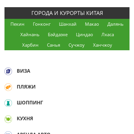
ГОРОДА И КУРОРТЫ КИТАЯ
Пекин
Гонконг
Шанхай
Макао
Далянь
Хайнань
Бэйдаэхе
Циндао
Лхаса
Харбин
Санья
Сучжоу
Ханчжоу
ВИЗА
ПЛЯЖИ
ШОППИНГ
КУХНЯ