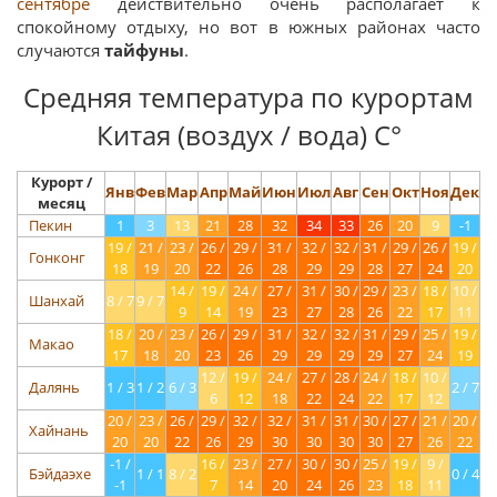
сентябре
действительно очень располагает к
спокойному отдыху, но вот в южных районах часто
случаются
тайфуны
.
Средняя температура по курортам
Китая (воздух / вода) С°
Курорт /
Янв
Фев
Мар
Апр
Май
Июн
Июл
Авг
Сен
Окт
Ноя
Дек
месяц
Пекин
1
3
13
21
28
32
34
33
26
20
9
-1
19 /
21 /
23 /
26 /
29 /
31 /
32 /
32 /
31 /
29 /
26 /
19 /
Гонконг
18
19
20
22
26
28
29
29
28
27
24
20
14 /
19 /
24 /
27 /
31 /
30 /
29 /
23 /
18 /
10 /
Шанхай
8 / 7
9 / 7
9
14
19
23
27
28
26
22
17
11
18 /
20 /
23 /
26 /
29 /
31 /
32 /
32 /
31 /
29 /
25 /
19 /
Макао
17
18
20
23
26
29
29
29
29
27
24
19
12 /
19 /
24 /
27 /
28 /
24 /
18 /
10 /
Далянь
1 / 3
1 / 2
6 / 3
2 / 7
6
12
18
22
24
22
17
12
20 /
23 /
26 /
29 /
32 /
32 /
31 /
31 /
30 /
27 /
21 /
20 /
Хайнань
20
20
22
26
29
30
30
30
30
27
26
22
-1 /
16 /
23 /
27 /
30 /
30 /
25 /
19 /
9 /
Бэйдаэхе
1 / 1
8 / 2
0 / 4
-1
7
14
20
24
26
23
18
11