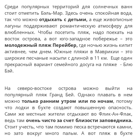
Среди популярных территорий для солнечных ванн
стоит отметить Бэль-Мар. Здесь очень спокойная вода,
так что можно
отдыхать с детьми,
а еще живописные
лагуны поддерживают романтическую атмосферу для
влюбленных. Чтобы посетить пляж, надо поехать на
восток острова, а вот юго-западное побережье – это
молодежный пляж Перейбер,
где ночью жизнь кипит
активнее, чем днем. Южные пляжи в Маврикии – это
широкие песчаные насыпи с длиной в 11 км. Еще один
прекрасный вариант семейного досуга на пляже - Блю
Бэй.
На северо-востоке острова можно выйти на
популярный пляж Гранд Бей. Однако плавать в нем
можно
только ранним утром или по ночам
, потому
что лодки в бухте создают повышенную опасность.
Сами же местные жители отдыхают во Флик-Ан-Флак,
ведь там
очень чисто за счет близости заповедника.
Стоит учесть, что там помимо песка встречаются камни,
но зато вокруг много пальм. А вот пляж в бухте