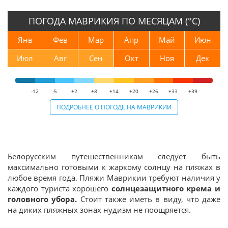
ПОГОДА МАВРИКИЯ ПО МЕСЯЦАМ (°С)
Янв
Фев
Мар
Апр
Май
Июн
Июл
Авг
Сен
Окт
Ноя
Дек
-12
-5
+2
+8
+14
+20
+26
+33
+39
ПОДРОБНЕЕ О ПОГОДЕ НА МАВРИКИИ
Белорусским путешественникам следует быть
максимально готовыми к жаркому солнцу на пляжах в
любое время года. Пляжи Маврикии требуют наличия у
каждого туриста хорошего
солнцезащитного крема и
головного убора.
Стоит также иметь в виду, что даже
на диких пляжных зонах нудизм не поощряется.