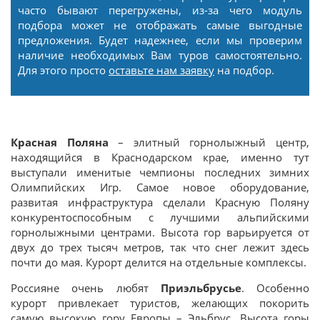
часто бывают перегружены, из-за чего модуль
подбора может не отображать самые выгодные
предложения. Будет надежнее, если мы проверим
наличие необходимых Вам туров самостоятельно.
Для этого просто
оставьте нам заявку
на подбор.
Красная Поляна
– элитный горнолыжный центр,
находящийся в Краснодарском крае, именно тут
выступали именитые чемпионы последних зимних
Олимпийских Игр. Самое новое оборудование,
развитая инфраструктура сделали Красную Поляну
конкурентоспособным с лучшими альпийскими
горнолыжными центрами. Высота гор варьируется от
двух до трех тысяч метров, так что снег лежит здесь
почти до мая. Курорт делится на отдельные комплексы.
Россияне очень любят
Приэльбрусье
. Особенно
курорт привлекает туристов, желающих покорить
самую высокую гору Европы – Эльбрус. Высота горы