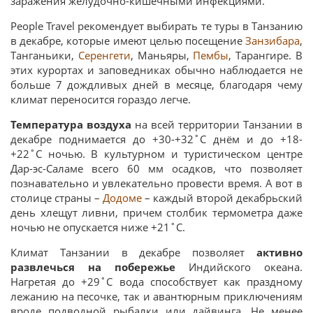
заражения желудочно-кишечными инфекциями.
People Travel рекомендует выбирать те туры в Танзанию
в декабре, которые имеют целью посещение
Занзибара
,
Танганьики,
Серенгети
, Маньяры,
Пембы
, Тарангире. В
этих курортах и заповедниках обычно наблюдается не
больше 7 дождливых дней в месяце, благодаря чему
климат переносится гораздо легче.
Температура воздуха
на всей территории Танзании в
декабре поднимается до +30-+32˚C днём и до +18-
+22˚C ночью. В культурном и туристическом центре
Дар-эс-Саламе всего 60 мм осадков, что позволяет
познавательно и увлекательно провести время. А вот в
столице страны –
Додоме
– каждый второй декабрьский
день хлещут ливни, причем столбик термометра даже
ночью не опускается ниже +21˚C.
Климат Танзании в декабре позволяет
активно
развлечься на побережье
Индийского океана.
Нагретая до +29˚C вода способствует как праздному
лежанию на песочке, так и авантюрным приключениям
вроде подводной рыбалки или дайвинга. Не менее