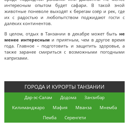
интересным опытом будет сафари. В такой зной
животные поневоле выходят к берегам озёр и рек, где
их с радостью и любопытством поджидают гости с
далёких континентов.
В целом, отдых в Танзании в декабре может быть
не
менее интересным
и приятным, чем в другое время
года. Главное – подготовить и защитить здоровье, а
также заранее смириться с возможными погодными
капризами.
ГОРОДА И КУРОРТЫ ТАНЗАНИИ
Дар-эс-Салам
Додома
Занзибар
Килиманджаро
Мафия
Мванза
Мнемба
Пемба
Серенгети