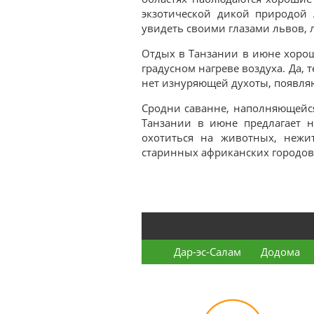
экзотической дикой природой 
увидеть своими глазами львов, 
Отдых в Танзании в июне хорош
градусном нагреве воздуха. Да,
нет изнуряющей духоты, появля
Сродни саванне, наполняющей
Танзании в июне предлагает н
охотиться на животных, нежи
старинных африканских городов
Дар-эс-Салам
Додома