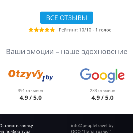
ВСЕ ОТЗЫВЫ
Рейтинг:
10
/
10
-
1
голос
Ваши эмоции – наше вдохновение
391 отзывов
283 отзывов
4.9 / 5.0
4.9 / 5.0
Оставить заявку
info@peopletravel.by
на подбор тура
ООО "Пипл трэвел"