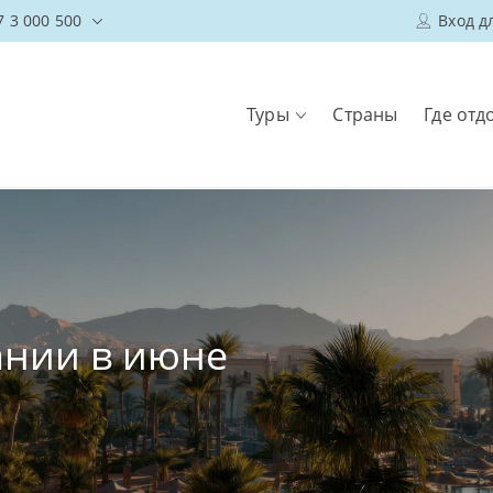
7 3 000 500
Вход д
Туры
Страны
Где отд
ании в июне