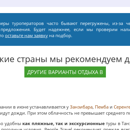
веры туроператоров часто бывают перегружены, из-за ч
 предложения. Будет надежнее, если мы проверим нал
сто
оставьте нам заявку
на подбор.
акие страны мы рекомендуем д
ДРУГИЕ ВАРИАНТЫ ОТДЫХА В
зании в июне устанавливается у
Занзибара
,
Пемба
и
Серенг
 идут дожди. При этом облачность не превышает среднего по
во удобны
как пляжные, так и экскурсионные
туры в Тан
погодные условия. People Travel рекомендует прежде всег