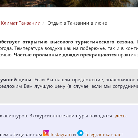
Климат Танзании
Отдых в Танзании в июне
обствует открытию высокого туристического сезона.
В
года. Температура воздуха как на побережье, так и в кон
ночью.
Частые проливные дожди прекращаются
практиче
лучшей цены.
Если Вы нашли предложение, аналогичное н
редложим Вам лучшую цену (в случае, если мы сотруднич
ых авиатуров. Экскурсионные авиатуры находятся
здесь
.
ашем официальном
Instagram
и
Telegram-канале
!