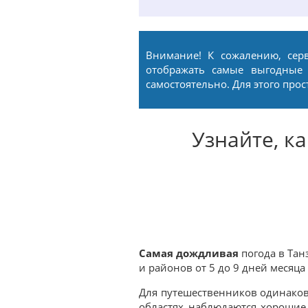
Внимание! К сожалению, сер
отображать самые выгодные
самостоятельно. Для этого про
Узнайте, к
Самая дождливая
погода в Тан
и районов от 5 до 9 дней месяца
Для путешественников одинако
областях наблюдаются хорошие 