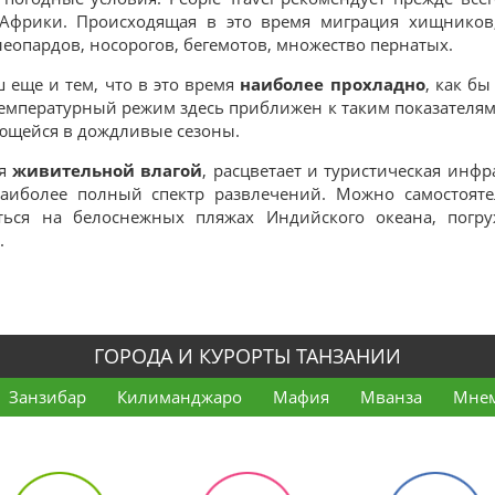
Африки. Происходящая в это время миграция хищников
леопардов, носорогов, бегемотов, множество пернатых.
 еще и тем, что в это время
наиболее прохладно
, как бы
 температурный режим здесь приближен к таким показателям 
ющейся в дождливые сезоны.
ся
живительной влагой
, расцветает и туристическая инфр
аиболее полный спектр развлечений. Можно самостояте
ться на белоснежных пляжах Индийского океана, погру
.
ГОРОДА И КУРОРТЫ ТАНЗАНИИ
Занзибар
Килиманджаро
Мафия
Мванза
Мне