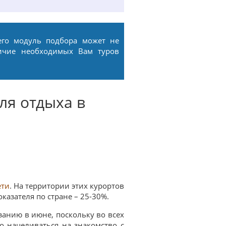
его модуль подбора может не
ичие необходимых Вам туров
ля отдыха в
ети
. На территории этих курортов
казателя по стране – 25-30%.
занию в июне, поскольку во всех
о нацеливаться на знакомство с