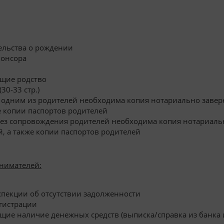
ельства о рождении
понсора
щие родство
30-33 стр.)
 одним из родителей необходима копия нотариально завер
же копии паспортов родителей
без сопровождения родителей необходима копия нотариаль
й, а также копии паспортов родителей
нимателей:
спекции об отсутствии задолженности
егистрации
ие наличие денежных средств (выписка/справка из банка из