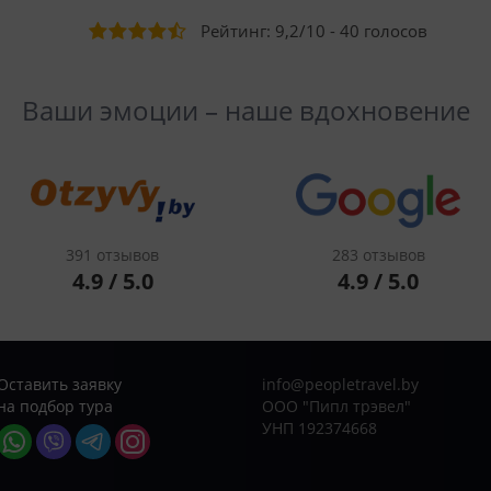
Рейтинг:
9,2
/
10
-
40
голосов
Ваши эмоции – наше вдохновение
391 отзывов
283 отзывов
4.9 / 5.0
4.9 / 5.0
Оставить заявку
info@peopletravel.by
на подбор тура
ООО "Пипл трэвел"
УНП 192374668