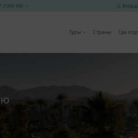
7 3 000 500
Вход д
Туры
Страны
Где отд
ию