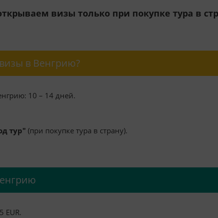
ткрываем визы только при покупке тура в ст
 визы в Венгрию?
енгрию: 10 – 14 дней.
од тур"
(при покупке тура в страну).
Венгрию
5 EUR.