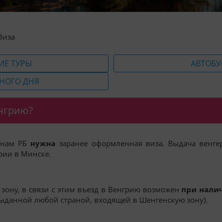
Виза
ИЕ ТУРЫ
АВТОБУ
НОГО ДНЯ
енгрию?
анам РБ
нужна
заранее оформленная виза. Выдача венге
рии в Минске.
зону, в связи с этим въезд в Венгрию возможен
при нали
выданной любой страной, входящей в Шенгенскую зону).