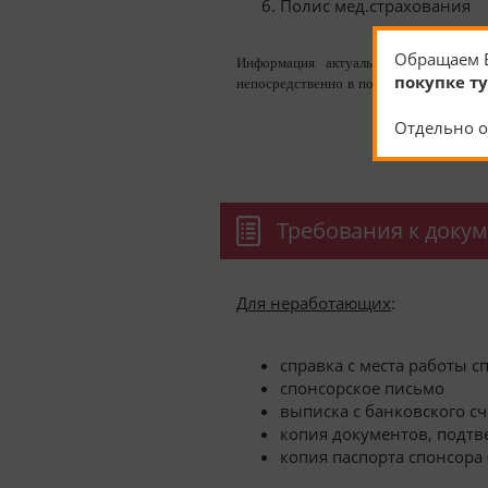
Полис мед.страхования
Обращаем 
Информация актуальна на момент п
покупке т
непосредственно в посольстве.
Отдельно о
Требования к доку
Для неработающих
:
справка с места работы с
спонсорское письмо
выписка с банковского сч
копия документов, подт
копия паспорта спонсора (