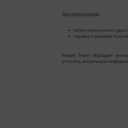
Для пенсионеров:
копия пенсионного удос
справка о размере получ
People Travel обращает вни
уточнять актуальную информа