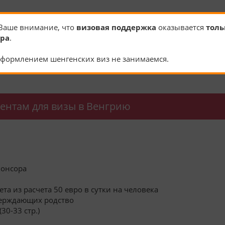
Ваше внимание, что
визовая поддержка
оказывается
толь
убликации и может со временем измениться. Рекомендуем уточнять 
ура
.
формлением шенгенских виз не занимаемся.
ментам для визы в Венгрию
понсора
ета из расчета 50 евро в сутки на человека
верждающих родство
30-33 стр.)