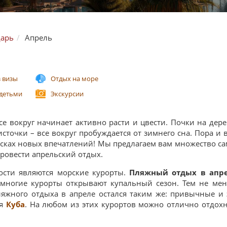
дарь
Апрель
з визы
Отдых на море
 детьми
Экскурсии
се вокруг начинает активно расти и цвести. Почки на дере
источки – все вокруг пробуждается от зимнего сна. Пора и 
исках новых впечатлений! Мы предлагаем вам множество с
ровести апрельский отдых.
ности являются морские курорты.
Пляжный отдых в апр
многие курорты открывают купальный сезон. Тем не мен
ляжного отдыха в апреле остался таким же: привычные 
ая
Куба
. На любом из этих курортов можно отлично отдохн