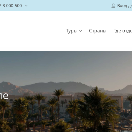
7 3 000 500
Вход д
Туры
Страны
Где отд
ле