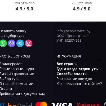
390 отзывов
283 отзывов
4.9 / 5.0
4.9 / 5.0
Оставить заявку
info@peopletravel.by
на подбор тура
ООО "Пипл трэвел"
УНП 192374668
ЧАСТЫЕ ВОПРОСЫ
ИНФОРМАЦИЯ
Авиаперелет
Все страны
Бронирование тура
Где и когда отдохнуть
Виза и страхование
Способы оплаты
Выбор тура
Расписание поездов
О нашей компании
Как пользоваться сайтом?
Оплата
Требования к документам