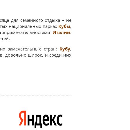
есяце для семейного отдыха – не
нитых национальных парках
Кубы
,
стопримечательностями
Италии
.
етей.
их замечательных стран:
Кубу
,
ов, довольно широк, и среди них