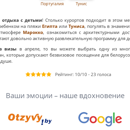
Португалия
Тунис
я
отдыха с детьми
! Столько курортов подходит в этом м
 ребенком на пляжи
Египта
или
Туниса
, погулять в знаме
 атмосфере
Марокко
, ознакомиться с архитектурными до
гают довольно активную развлекательную программу для д
з визы
в апреле, то вы можете выбрать одну из мног
ан, которые допускают безвизовое посещение для белорус
 душе.
Рейтинг:
10
/
10
-
23
голоса
Ваши эмоции – наше вдохновение