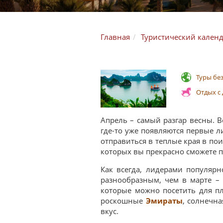
Главная
Туристический кален
Туры бе
Отдых с
Апрель – самый разгар весны. В
где-то уже появляются первые л
отправиться в теплые края в по
которых вы прекрасно сможете п
Как всегда, лидерами популяр
разнообразным, чем в марте – 
которые можно посетить для п
роскошные
Эмираты
, солнечн
вкус.