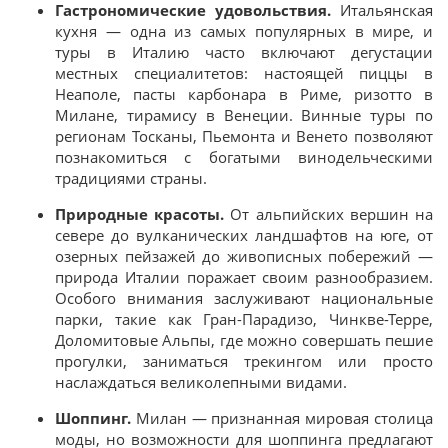
Гастрономические удовольствия.
Итальянская
кухня — одна из самых популярных в мире, и
туры в Италию часто включают дегустации
местных специалитетов: настоящей пиццы в
Неаполе, пасты карбонара в Риме, ризотто в
Милане, тирамису в Венеции. Винные туры по
регионам Тосканы, Пьемонта и Венето позволяют
познакомиться с богатыми винодельческими
традициями страны.
Природные красоты.
От альпийских вершин на
севере до вулканических ландшафтов на юге, от
озерных пейзажей до живописных побережий —
природа Италии поражает своим разнообразием.
Особого внимания заслуживают национальные
парки, такие как Гран-Парадизо, Чинкве-Терре,
Доломитовые Альпы, где можно совершать пешие
прогулки, заниматься трекингом или просто
наслаждаться великолепными видами.
Шоппинг.
Милан — признанная мировая столица
моды, но возможности для шоппинга предлагают