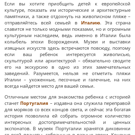
Если вы хотите приобщить детей к европейской
культуре, показать им исторические и архитектурные
памятники, а также отдохнуть на живописном пляже –
отправляйтесь всей семьей в
Италию
. Эта страна
славится не только модными показами, но и огромным
культурным наследием, ведь именно в Италии была
колыбель эпохи Возрождения. Музеи и выставки
изящных искусств здесь встречаются повсюду, поэтому
если ваш ребенок интересуется живописью,
скульптурой или архитектурой – обязательно сводите
его на экскурсию в одно из этих замечательных
заведений. Разумеется, нельзя не отметить пляжи
Италии – ухоженные, песочные и галечные, на них
всегда найдется место для вашей семьи.
Отличным местом для знакомства ребенка с историей
станет
Португалия
– издавна она служила переправой
для моряков со всех концов света, и сейчас эта богатая
история позволила ей собрать огромное количество
интересных достопримечательностей и ценных
экспонатов. В музеях Португалии хранятся диковинки
со всей планеты, собранные в разные эпохи. Конечно