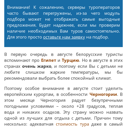
Внимание! К сожалению, серверы туроператоров
часто бывают перегружены, из-за чего модуль
подбора может не отображать самые выгодные
предложения. Будет надежнее, если мы проверим
наличие необходимых Вам туров самостоятельно.
Для этого просто
оставьте нам заявку
на подбор.
В первую очередь в августе белорусские туристы
вспоминают про
Египет
и
Турцию
. Но в августе в этих
странах
очень жарко
, и поэтому если Вы с детьми не
любите слишком жаркие температуры, мы бы
рекомендовали выбрать более спокойный климат.
Поэтому особое внимание в августе стоит уделить
европейским курортам, в особенности
Черногории
. В
этом месяце Черногория радует безупречными
погодными условиями – около +28 градусов, теплая
вода и никаких осадков. Эту страну можно назвать
одной из лучших для отдыха с детьми. Причин тому
несколько: адекватная
стоимость тура
даже в самый