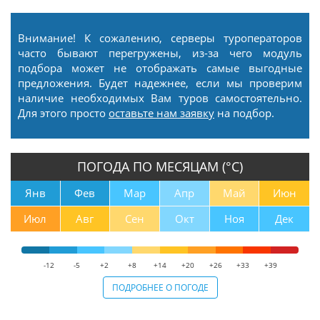
Внимание! К сожалению, серверы туроператоров
часто бывают перегружены, из-за чего модуль
подбора может не отображать самые выгодные
предложения. Будет надежнее, если мы проверим
наличие необходимых Вам туров самостоятельно.
Для этого просто
оставьте нам заявку
на подбор.
ПОГОДА ПО МЕСЯЦАМ (°С)
Янв
Фев
Мар
Апр
Май
Июн
Июл
Авг
Сен
Окт
Ноя
Дек
-12
-5
+2
+8
+14
+20
+26
+33
+39
ПОДРОБНЕЕ О ПОГОДЕ