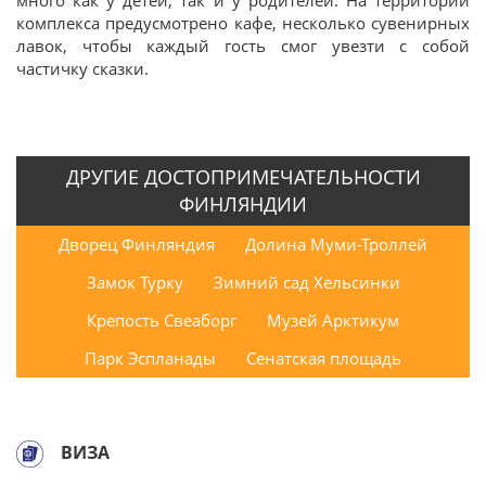
комплекса предусмотрено кафе, несколько сувенирных
лавок, чтобы каждый гость смог увезти с собой
частичку сказки.
ДРУГИЕ ДОСТОПРИМЕЧАТЕЛЬНОСТИ
ФИНЛЯНДИИ
Дворец Финляндия
Долина Муми-Троллей
Замок Турку
Зимний сад Хельсинки
Крепость Свеаборг
Музей Арктикум
Парк Эспланады
Сенатская площадь
ВИЗА