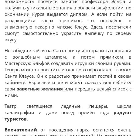
возможность посетить занятия профессора Эльфа и
получить уникальные знания в области эльфологии, по
окончании курса выдаётся диплом. А если пойти на
раздающийся запах пряников, то попадёшь в
знаменитую пекарню миссис Клаус. Здесь посетители
смогут самостоятельно украсить выпечку по своему
вкусу.
Не забудьте зайти на Санта-почту и отправить открытки
с волшебным штампом, а потом прямиком в
Мастерскую Эльфов создавать игрушки своими руками.
Теперь можно навестить и главного персонажа – самого
Санта Клауса. Он с радостью принимает гостей в своём
кабинете. Взрослые и дети могут сказать волшебнику
свои
заветные желания
или передать целый список с
ними.
Театр, светящиеся ледяные пещеры, школа
каллиграфии и даже поезд времён года
радуют
туристов
.
Впечатлений
от посещения парка останется очень
много как у детей, так и у родителей. На территории