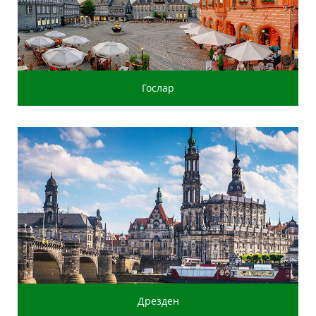
Гослар
Дрезден