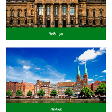
Лейпциг
Любек