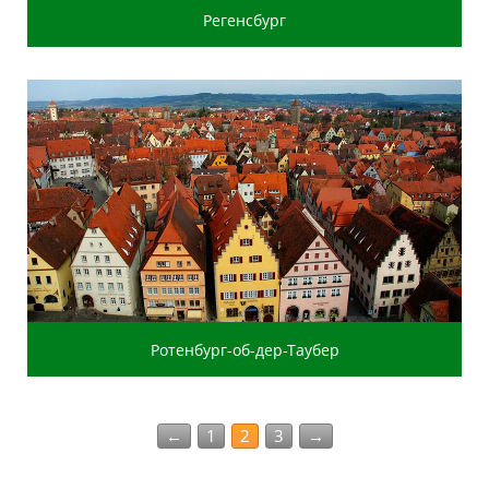
Регенсбург
Ротенбург-об-дер-Таубер
←
1
2
3
→