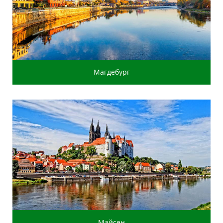
Магдебург
Майсен