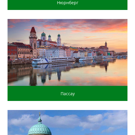
Нюрнберг
Пассау