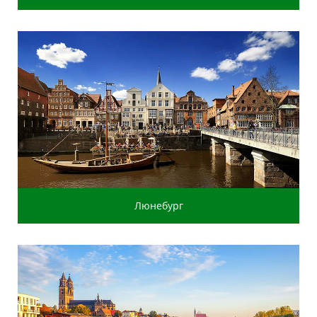
Люнебург