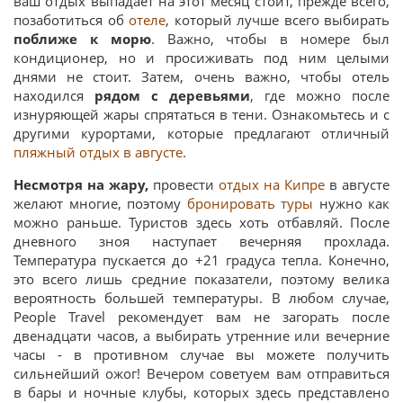
ваш отдых выпадает на этот месяц стоит, прежде всего,
позаботиться об
отеле
, который лучше всего выбирать
поближе к морю
. Важно, чтобы в номере был
кондиционер, но и просиживать под ним целыми
днями не стоит. Затем, очень важно, чтобы отель
находился
рядом с деревьями
, где можно после
изнуряющей жары спрятаться в тени. Ознакомьтесь и с
другими курортами, которые предлагают отличный
пляжный отдых в августе
.
Несмотря на жару,
провести
отдых на Кипре
в августе
желают многие, поэтому
бронировать туры
нужно как
можно раньше. Туристов здесь хоть отбавляй. После
дневного зноя наступает вечерняя прохлада.
Температура пускается до +21 градуса тепла. Конечно,
это всего лишь средние показатели, поэтому велика
вероятность большей температуры. В любом случае,
People Travel рекомендует вам не загорать после
двенадцати часов, а выбирать утренние или вечерние
часы - в противном случае вы можете получить
сильнейший ожог! Вечером советуем вам отправиться
в бары и ночные клубы, которых здесь представлено