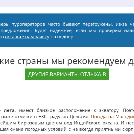
веры туроператоров часто бывают перегружены, из-за ч
 предложения. Будет надежнее, если мы проверим нал
сто
оставьте нам заявку
на подбор.
акие страны мы рекомендуем д
ДРУГИЕ ВАРИАНТЫ ОТДЫХА В
о лета
, имеют близкое расположение к экватору. Поэт
я ниже отметки в +30 градусов Цельсия.
Погода на Мальди
тейшим бирюзовым цветом вод Индийского океана. И нес
ьшая смена погодных условий с не всегда приятными сюр