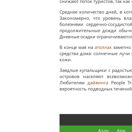
снижают поток туристов, так к
Среднее количество дней, в ко
Закономерно, что уровень вла
болезнями сердечно-сосудисто
продолжительные дожди обычн
Дневные осадки ограничиваются
В конце мая на
атоллах
заметн
средства дома: солнечные лучи
кожи.
Заядлые купальщики с радостью
островов населяют всевозмож
Любителям
дайвинга
People Tr
вероятность подводных течени
Адду
Ари