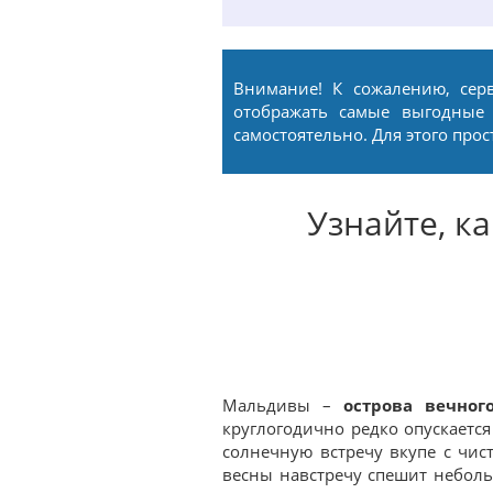
Внимание! К сожалению, сер
отображать самые выгодные
самостоятельно. Для этого про
Узнайте, к
Мальдивы –
острова вечног
круглогодично редко опускаетс
солнечную встречу вкупе с чис
весны навстречу спешит небол