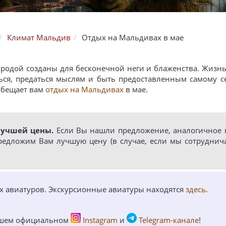
Климат Мальдив
Отдых на Мальдивах в мае
родой созданы для бесконечной неги и блаженства. Жизнь
ься, предаться мыслям и быть предоставленным самому се
 обещает вам
отдых на Мальдивах
в мае.
лучшей цены.
Если Вы нашли предложение, аналогичное н
редложим Вам лучшую цену (в случае, если мы сотруднич
ых авиатуров. Экскурсионные авиатуры находятся
здесь
.
ашем официальном
Instagram
и
Telegram-канале
!