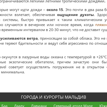
ак ограничиваются легкими летними тропическими дождями
.
торые могут идти дожди –
около 15
. Это почти в два раза 
жности взлетает, обеспечивая
ощущение духоты
. Здор
й системы, быстро привыкает к таким климатическим у
о случаются в вечернее или ночное время, когда
пляжн
 временным интервалом в 20-30 минут, что не доставит су
о
усиливаются ветра
, приносящие за собой облака. Это н
 не теряют бдительности и ведут себя агрессивно по отн
 окунутся в лазурные воды океана с температурой в +26°С
ные экзотические обитатели, причем зачастую они б
avel советует осуществлять погружения не в открытом о
й минимальна.
ГОРОДА И КУРОРТЫ МАЛЬДИВ
Баа
Даалу
Лавиани
Северный атолл Мале
Южн