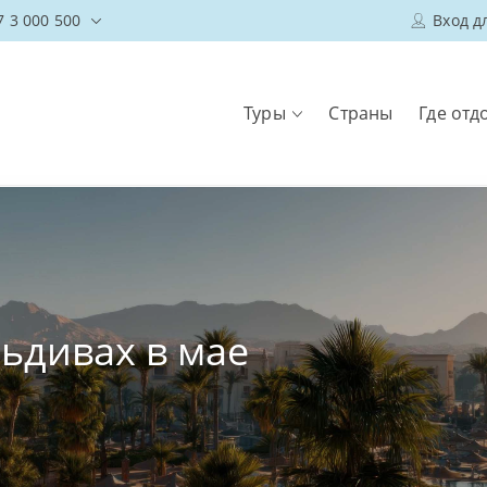
7 3 000 500
Вход д
Туры
Страны
Где отд
ьдивах в мае