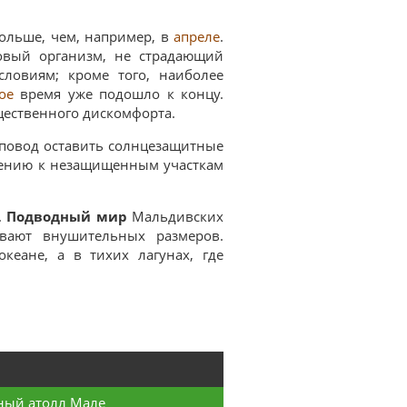
больше, чем, например, в
апреле
.
овый организм, не страдающий
словиям; кроме того, наиболее
ое
время уже подошло к концу.
щественного дискомфорта.
е повод оставить солнцезащитные
ошению к незащищенным участкам
.
Подводный мир
Мальдивских
ывают внушительных размеров.
кеане, а в тихих лагунах, где
ый атолл Мале