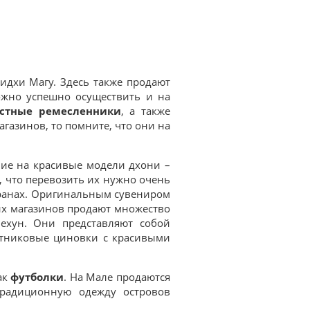
дхи Магу. Здесь также продают
жно успешно осуществить и на
стные ремесленники
, а также
газинов, то помните, что они на
ние на красивые модели дхони –
, что перевозить их нужно очень
странах. Оригинальным сувениром
их магазинов продают множество
ехун. Они представляют собой
стниковые циновки с красивыми
ак
футболки
. На Мале продаются
традиционную одежду островов