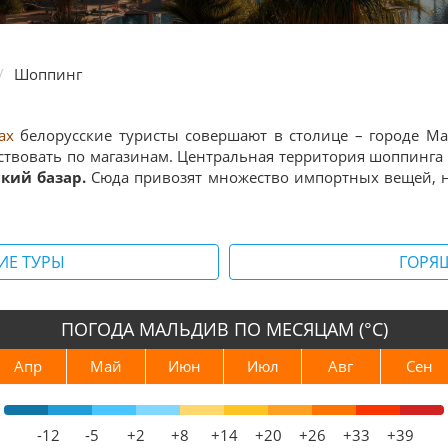
Шоппинг
ах
белорусские туристы совершают в столице – городе Ма
твовать по магазинам. Центральная территория шоппинга 
кий базар.
Сюда привозят множество импортных вещей, н
ИЕ ТУРЫ
ГОРЯ
ПОГОДА МАЛЬДИВ ПО МЕСЯЦАМ (°С)
Апр
Май
Июн
Июл
Авг
Сен
-12
-5
+2
+8
+14
+20
+26
+33
+39