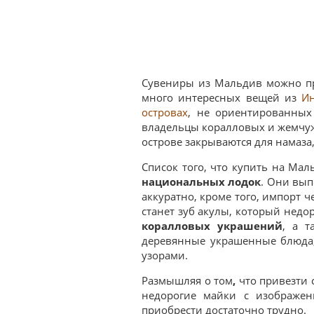
Сувениры из Мальдив можно пр
много интересных вещей из
И
островах
, не ориентированных
владельцы коралловых и жемчужн
острове закрываются для намаза,
Список того, что купить на Ма
национальных лодок
. Они вып
аккуратно, кроме того, импорт 
станет зуб акулы, который нед
коралловых украшений
, а т
деревянные украшенные блюда,
узорами.
Размышляя о том
,
что привезти 
недорогие майки с изображен
приобрести достаточно трудно.