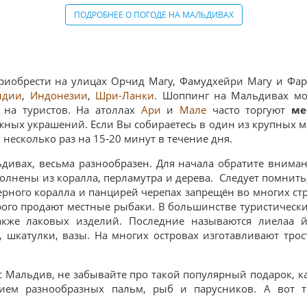
ПОДРОБНЕЕ О ПОГОДЕ НА МАЛЬДИВАХ
иобрести на улицах Орчид Магу, Фамудхейри Магу и Фари
ндии
,
Индонезии
,
Шри-Ланки
. Шоппинг на Мальдивах мо
 на туристов. На атоллах
Ари
и
Мале
часто торгуют
ме
ых украшений. Если Вы собираетесь в один из крупных ма
 несколько раз на 15-20 минут в течение дня.
льдивах, весьма разнообразен. Для начала обратите внима
олнены из коралла, перламутра и дерева. Следует помнить
черного коралла и панцирей черепах запрещён во многих 
орого продают местные рыбаки. В большинстве туристическ
акже лаковых изделий. Последние называются лиелаа й
 шкатулки, вазы. На многих островах изготавливают тро
с Мальдив, не забывайте про такой популярный подарок, к
ием разнообразных пальм, рыб и парусников. А вот 