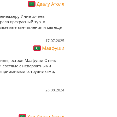
Даалу Атолл
менеджеру Инне ,очень
рала прекрасный тур ,в
бываемые впечатления и мы еще
17.07.2025
Маафуши
ьдивы, остров Маафуши Отель
 и светлые с невероятными
степриимными сотрудниками,
28.08.2024
Хаа Даалу Атолл