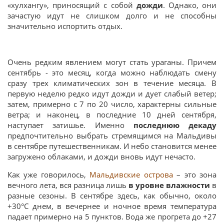
«хулхангу», приносящий с собой
дожди
. Однако, они
зачастую идут не слишком долго и не способны
значительно испортить отдых.
Очень редким явлением могут стать ураганы. Причем
сентябрь - это месяц, когда можно наблюдать смену
сразу трех климатических зон в течение месяца. В
первую неделю редко идут дожди и дует слабый ветер;
затем, примерно с 7 по 20 число, характерны сильные
ветра; и наконец, в последние 10 дней сентября,
наступает затишье. Именно
последнюю декаду
предпочтительно выбрать стремящимся на Мальдивы
в сентябре путешественникам. И небо становится менее
загружено облаками, и дожди вновь идут нечасто.
Как уже говорилось,
Мальдивские острова
– это зона
вечного лета, вся разница лишь
в уровне влажности
в
разные сезоны. В сентябре здесь, как обычно, около
+30°C днем, в вечернее и ночное время температура
падает примерно на 5 пунктов. Вода же прогрета до +27