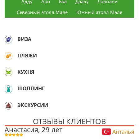
Адду
Ари
Баа
Даалу
Лавиани
Северный атолл Мале
Южный атолл Мале
ВИЗА
ПЛЯЖИ
КУХНЯ
ШОППИНГ
ЭКСКУРСИИ
ОТЗЫВЫ КЛИЕНТОВ
Анастасия, 29 лет
Анталья