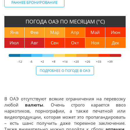
РАННЕЕ БРОНИРОВАНИЕ
ПОГОДА ОАЭ ПО МЕСЯЦАМ (°С)
Янв
Фев
Мар
Апр
Май
Июн
Июл
Авг
Сен
Окт
Ноя
Дек
-12
-5
+2
+8
+14
+20
+26
+33
+39
ПОДРОБНЕЕ О ПОГОДЕ В ОАЭ
В ОАЭ отсутствуют всякие ограничения на перевозку
любой
валюты
. Очень строго карается ввоз
наркотиков, порнографии, а также печатной или
видеопродукции, которая может это пропагандировать
– есть шанс получить даже тюремное заключение.
Также внимательно нужно подойти к сбору
аптечки
,