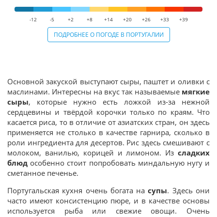
-12
-5
+2
+8
+14
+20
+26
+33
+39
ПОДРОБНЕЕ О ПОГОДЕ В ПОРТУГАЛИИ
Основной закуской выступают сыры, паштет и оливки с
маслинами. Интересны на вкус так называемые
мягкие
сыры
, которые нужно есть ложкой из-за нежной
сердцевины и твёрдой корочки только по краям. Что
касается риса, то в отличие от азиатских стран, он здесь
применяется не столько в качестве гарнира, сколько в
роли ингредиента для десертов. Рис здесь смешивают с
молоком, ванилью, корицей и лимоном. Из
сладких
блюд
особенно стоит попробовать миндальную нугу и
сметанное печенье.
Португальская кухня очень богата на
супы
. Здесь они
часто имеют консистенцию пюре, и в качестве основы
используется рыба или свежие овощи. Очень