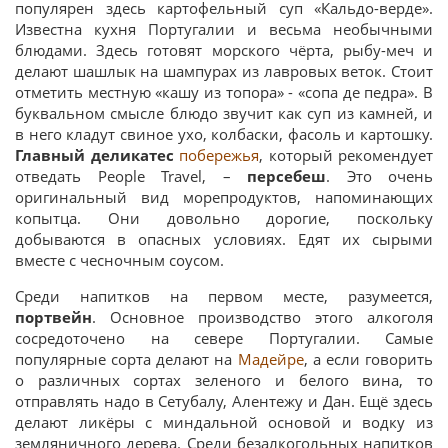
популярен здесь картофельный суп «Кальдо-верде».
Известна кухня Португалии и весьма необычными
блюдами. Здесь готовят морского чёрта, рыбу-меч и
делают шашлык на шампурах из лавровых веток. Стоит
отметить местную «кашу из топора» - «сопа де педра». В
буквальном смысле блюдо звучит как суп из камней, и
в него кладут свиное ухо, колбаски, фасоль и картошку.
Главный деликатес
побережья
, который рекомендует
отведать People Travel, –
персебеш
. Это очень
оригинальный вид морепродуктов, напоминающих
копытца. Они довольно дорогие, поскольку
добываются в опасных условиях. Едят их сырыми
вместе с чесночным соусом.
Среди напитков на первом месте, разумеется,
портвейн
. Основное производство этого алкоголя
сосредоточено на севере Португалии. Самые
популярные сорта делают на
Мадейре
, а если говорить
о различных сортах зеленого и белого вина, то
отправлять надо в Сетубалу, Алентежу и Дан. Ещё здесь
делают ликёры с миндальной основой и водку из
земляничного дерева. Среди безалкогольных напитков