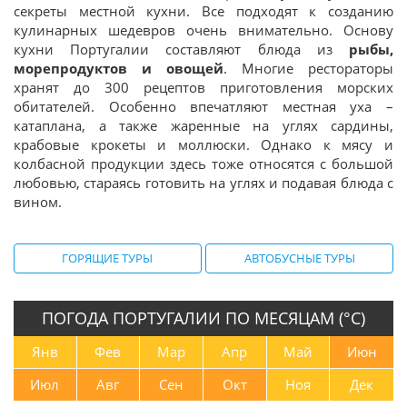
секреты местной кухни. Все подходят к созданию
кулинарных шедевров очень внимательно. Основу
кухни Португалии составляют блюда из
рыбы,
морепродуктов и овощей
. Многие рестораторы
хранят до 300 рецептов приготовления морских
обитателей. Особенно впечатляют местная уха –
катаплана, а также жаренные на углях сардины,
крабовые крокеты и моллюски. Однако к мясу и
колбасной продукции здесь тоже относятся с большой
любовью, стараясь готовить на углях и подавая блюда с
вином.
ГОРЯЩИЕ ТУРЫ
АВТОБУСНЫЕ ТУРЫ
ПОГОДА ПОРТУГАЛИИ ПО МЕСЯЦАМ (°С)
Янв
Фев
Мар
Апр
Май
Июн
Июл
Авг
Сен
Окт
Ноя
Дек