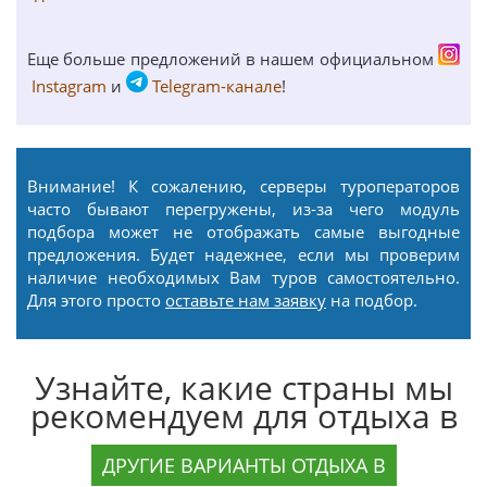
Еще больше предложений в нашем официальном
Instagram
и
Telegram-канале
!
Внимание! К сожалению, серверы туроператоров
часто бывают перегружены, из-за чего модуль
подбора может не отображать самые выгодные
предложения. Будет надежнее, если мы проверим
наличие необходимых Вам туров самостоятельно.
Для этого просто
оставьте нам заявку
на подбор.
Узнайте, какие страны мы
рекомендуем для отдыха в
ДРУГИЕ ВАРИАНТЫ ОТДЫХА В