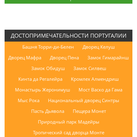
ДОСТОПРИМЕЧАТЕЛЬНОСТИ ПОРТУГАЛИИ
Башня Торри-ди-Белен
Дворец Келуш
Дворец Мафра
Дворец Пена
Замок Гимарайнш
Замок Обидуш
Замок Силвеш
Кинта да Регалейра
Кромлех Алмендриш
Монастырь Жеронимуш
Мост Васко да Гама
Мыс Рока
Национальный дворец Синтры
Пасть Дьявола
Пещера Монет
Природный парк Мадейры
Тропический сад дворца Монте