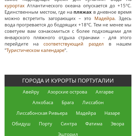
курортах
Атлантического океана опускается до +15°C.
Единственным местом, где на
пляжах
в дневное время
можно встретить загорающих – это
Мадейра
. Здесь
вода прогревается до бодрящих +18°C. Тем не менее мы
советуем вам ознакомиться с более подхоящими для
январского пляжного отдыха странами - для этого
перейдите на
соответствующий раздел
в нашем
"
Туристическом календаре
".
ГОРОДА И КУРОРТЫ ПОРТУГАЛИИ
Авейру
Азорские острова
Алгарве
Алкобаса
Брага
Лиссабон
Лиссабонская Ривьера
Мадейра
Назаре
Обидуш
Порту
Синтра
Фатима
Эвора
Эшторил