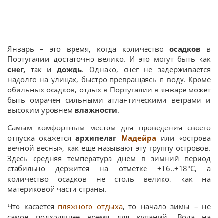
Январь – это время, когда количество
осадков
в
Португалии достаточно велико. И это могут быть как
снег,
так и
дождь
. Однако, снег не задерживается
надолго на улицах, быстро превращаясь в воду. Кроме
обильных осадков, отдых в Португалии в январе может
быть омрачен сильными атлантическими ветрами и
высоким уровнем
влажности
.
Самым комфортным местом для проведения своего
отпуска окажется
архипелаг
Мадейра
или «острова
вечной весны», как еще называют эту группу островов.
Здесь средняя температура днем в зимний период
стабильно держится на отметке +16..+18°C, а
количество осадков не столь велико, как на
материковой части страны.
Что касается
пляжного отдыха
, то начало зимы – не
самое подходящее время для купаний. Вода на