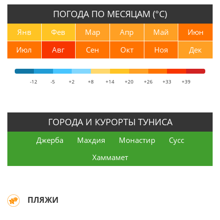
ПОГОДА ПО МЕСЯЦАМ (°С)
Янв
Фев
Мар
Апр
Май
Июн
Июл
Авг
Сен
Окт
Ноя
Дек
-12
-5
+2
+8
+14
+20
+26
+33
+39
ГОРОДА И КУРОРТЫ ТУНИСА
Джерба
Махдия
Монастир
Сусс
Хаммамет
ПЛЯЖИ