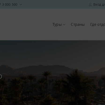
7 3 000 500
Вход д
Туры
Страны
Где отд
ю