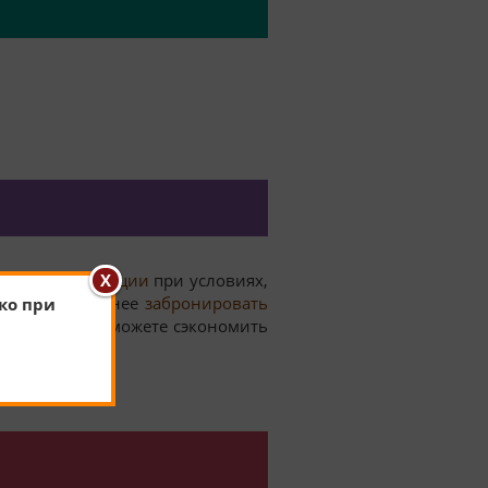
ля
отдыха в Турции
при условиях,
ка. Нужно заранее
забронировать
ко при
Турцию
- вы сможете сэкономить