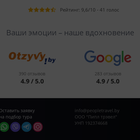
Рейтинг:
9,6
/
10
-
41
голос
Ваши эмоции – наше вдохновение
390 отзывов
283 отзывов
4.9 / 5.0
4.9 / 5.0
Оставить заявку
info@peopletravel.by
на подбор тура
ООО "Пипл трэвел"
УНП 192374668