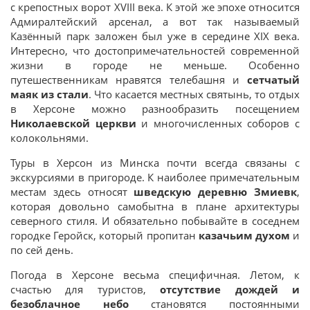
с крепостных ворот XVIII века. К этой же эпохе относится
Адмиралтейский арсенал, а вот так называемый
Казённый парк заложен был уже в середине XIX века.
Интересно, что достопримечательностей современной
жизни в городе не меньше. Особенно
путешественникам нравятся телебашня и
сетчатый
маяк из стали
. Что касается местных святынь, то отдых
в Херсоне можно разнообразить посещением
Николаевской церкви
и многочисленных соборов с
колокольнями.
Туры в Херсон из Минска почти всегда связаны с
экскурсиями в пригороде. К наиболее примечательным
местам здесь относят
шведскую деревню Змиевк
,
которая довольно самобытна в плане архитектуры
северного стиля. И обязательно побывайте в соседнем
городке Геройск, который пропитан
казачьим духом
и
по сей день.
Погода в Херсоне весьма специфичная. Летом, к
счастью для туристов,
отсутствие дождей и
безоблачное небо
становятся постоянными