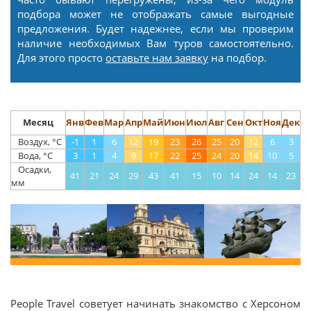
подбора может не отображать самые выгодные
предложения. Будет надежнее, если мы проверим
наличие необходимых Вам туров самостоятельно.
Для этого просто
оставьте нам заявку
на подбор.
Месяц
Янв
Фев
Мар
Апр
Май
Июн
Июл
Авг
Сен
Окт
Ноя
Дек
Воздух, °С
-1
1
6
12
19
23
26
25
20
12
6
3
Вода, °С
3
1
4
9
17
22
25
24
20
14
10
5
Осадки,
41
21
24
29
43
41
15
10
14
24
14
23
мм
People Travel советует начинать знакомство с Херсоном