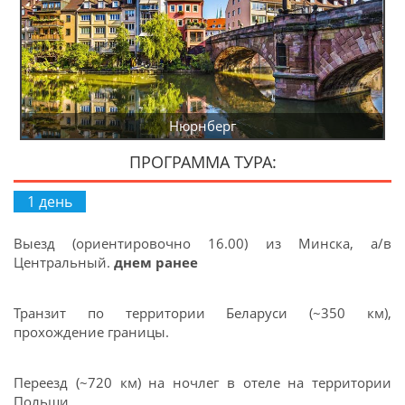
берг
Цюрих
ПРОГРАММА ТУРА:
1 день
Выезд (ориентировочно 16.00) из Минска, а/в
Центральный.
днем ранее
Транзит по территории Беларуси (~350 км),
прохождение границы.
Переезд (~720 км) на ночлег в отеле на территории
Польши.