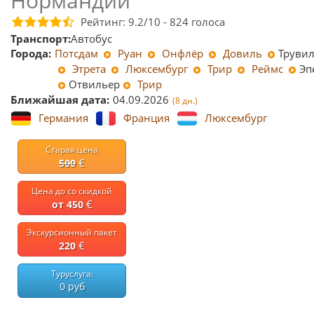
Нормандии
Рейтинг:
9.2
/10 -
824
голоса
Транспорт:
Автобус
Города:
Потсдам
Руан
Онфлёр
Довиль
Труви
Этрета
Люксембург
Трир
Реймс
Эп
Отвильер
Трир
Ближайшая дата:
04.09.2026
(8 дн.)
Германия
Франция
Люксембург
Старая цена
€
500
Цена до со скидкой
€
от 450
Экскурсионный пакет
€
220
Туруслуга:
0 руб