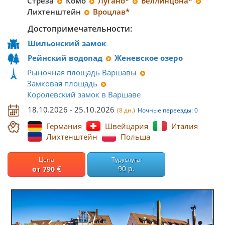
Стреза
Комо
Лугано*
Беллинцона*
Лихтенштейн
Вроцлав*
Достопримечательности:
Шильонский замок
Рейнский водопад
Женевское озеро
Рыночная площадь Варшавы
Замковая площадь
Королевский замок в Варшаве
18.10.2026 - 25.10.2026
(8 дн.)
Ночные переезды: 0
Германия
Швейцария
Италия
Лихтенштейн
Польша
Цена
Туруслуга:
€
90 р.
от 790