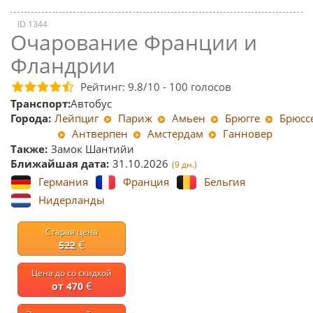
ID 1344
Очарование Франции и
Фландрии
Рейтинг:
9.8
/10 -
100
голосов
Транспорт:
Автобус
Города:
Лейпциг
Париж
Амьен
Брюгге
Брюсс
Антверпен
Амстердам
Ганновер
Также:
Замок Шантийи
Ближайшая дата:
31.10.2026
(9 дн.)
Германия
Франция
Бельгия
Нидерланды
Старая цена
€
522
Цена до со скидкой
€
от 470