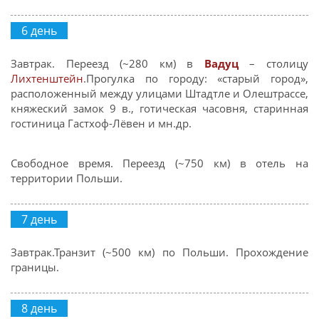
6 день
Завтрак. Переезд (~280 км) в
Вадуц
– столицу
Лихтенштейн
.Прогулка по городу: «старый город»,
расположенный между улицами Штадтле и Олештрассе,
княжеский замок 9 в., готическая часовня, старинная
гостиница Гастхоф-Лёвен и мн.др.
Свободное время. Переезд (~750 км) в отель на
территории Польши.
7 день
Завтрак.Транзит (~500 км) по Польши. Прохождение
границы.
8 день