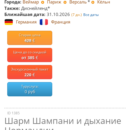
Города:
Веймар
Париж
Версаль
*
Кёльн
Также:
Диснейленд*
Ближайшая дата:
31.10.2026
(7 дн.)
Все даты
Германия
Франция
Старая цена
€
428
Цена до со скидкой
€
от 385
Экскурсионный пакет
€
220
Туруслуга:
0 руб
ID 1385
Шарм Шампани и дыхание