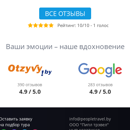
ВСЕ ОТЗЫВЫ
Рейтинг:
10
/
10
-
1
голос
Ваши эмоции – наше вдохновение
390 отзывов
283 отзывов
4.9 / 5.0
4.9 / 5.0
Оставить заявку
info@peopletravel.by
на подбор тура
ООО "Пипл трэвел"