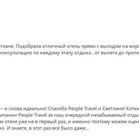
тлане. Подобрала отличный отель прямо с выходом на мор
онсультацию по каждому этапу отдыха , от вылета до приле
и снова идеально! Спасибо People Travel и Светлане! Хот
пании People Travel за наш очередной незабываемый отдых в
ом отеле уже не в первый раз, и именно поэтому можем оце
. И знаете, в этот раз всё было даже
...