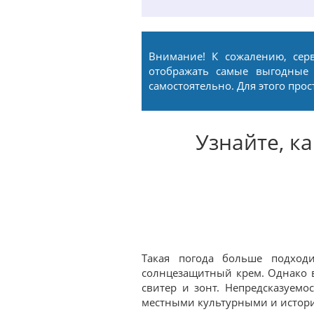
Внимание! К сожалению, сер
отображать самые выгодные
самостоятельно. Для этого про
Узнайте, к
Такая погода больше подходи
солнцезащитный крем. Однако 
свитер и зонт. Непредсказуемо
местными культурными и истор