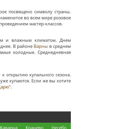
рое посвящено символу страны.
знаменитое во всем мире розовое
 проведением мастер-классов.
м и влажным климатом. Днем
аднее. В районе
Варны
в среднем
самые холодные. Среднедневная
 к открытию купального сезона.
уже купаются. Если же вы хотите
дарю
".
Каварна
Кранево
Несебр