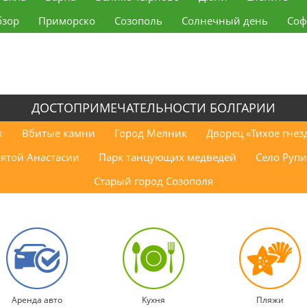
бзор
Приморско
Созополь
Солнечный день
Соф
ДОСТОПРИМЕЧАТЕЛЬНОСТИ БОЛГАРИИ
к
Вбитые камни
Город Мелник
Дворец «Тихое гнез
вятой Анастасии
Парк танцующих медведей
Село Рупи
Старый город Созополя
Аренда авто
Кухня
Пляжи