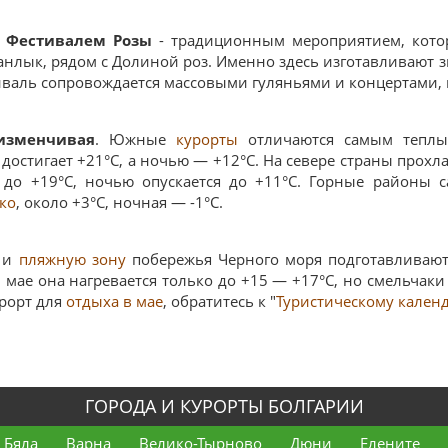
н
Фестивалем Розы
- традиционным мероприятием, кото
анлык, рядом с Долиной роз. Именно здесь изготавливают 
тиваль сопровождается массовыми гуляньями и концертами,
изменчивая
. Южные
курорты
отличаются самым теплы
достигает +21°C, а ночью — +12°C. На севере страны прохл
 до +19°C, ночью опускается до +11°C. Горные районы 
ко
, около +3°C, ночная — -1°C.
, и
пляжную зону
побережья Черного моря подготавливают
 мае она нагревается только до +15 — +17°C, но смельчаки 
рорт для
отдыха в мае
, обратитесь к "
Туристическому кален
ГОРОДА И КУРОРТЫ БОЛГАРИИ
Бяла
Варна
Велико-Тырново
Дюни
Елените