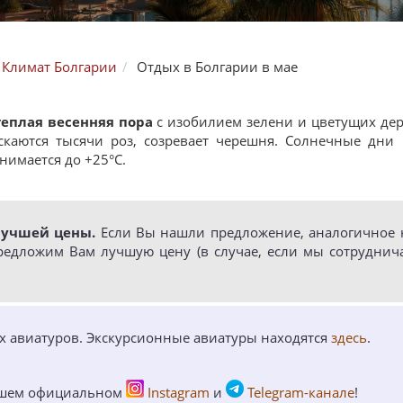
Климат Болгарии
Отдых в Болгарии в мае
теплая весенняя пора
с изобилием зелени и цветущих дер
ускаются тысячи роз, созревает черешня. Солнечные дни
нимается до +25°C.
лучшей цены.
Если Вы нашли предложение, аналогичное н
редложим Вам лучшую цену (в случае, если мы сотруднич
ых авиатуров. Экскурсионные авиатуры находятся
здесь
.
ашем официальном
Instagram
и
Telegram-канале
!