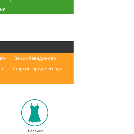
ия
до»
Замок Равадиново
те
Старый город Несебра
Шоппинг