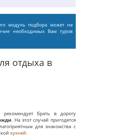
его модуль подбора может не
ичие необходимых Вам туров
ля отдыха в
l рекомендует брать в дорогу
ожди
. На этот случай пригодятся
лагоприятным для знакомства с
ской
кухней.