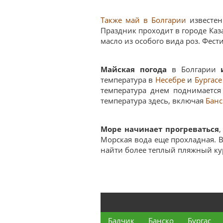
Также май в
Болгарии
известе
Праздник проходит в городе Каз
масло из особого вида роз. Фес
Майская погода
в Болгарии
температура в
Несебре
и
Бургасе
температура днем поднимается
температура здесь, включая
Банс
Море начинает прогреваться
Морская вода еще прохладная. В
найти более теплый пляжный ку
Балчик
Банско
Бургас