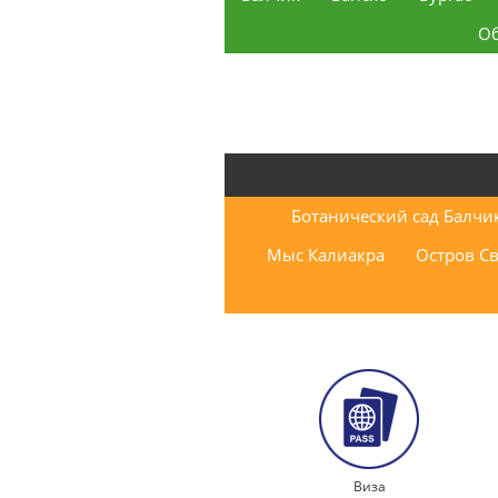
О
Ботанический сад Балчи
Мыс Калиакра
Остров С
Виза