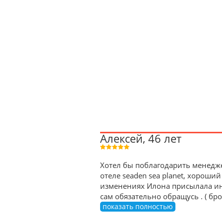
Алексей, 46 лет
Хотел бы поблагодарить менедже
отеле seaden sea planet, хороший
изменениях Илона присылала ин
сам обязательно обращусь . ( б
показать полностью