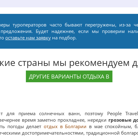
веры туроператоров часто бывают перегружены, из-за ч
 предложения. Будет надежнее, если мы проверим нал
сто
оставьте нам заявку
на подбор.
акие страны мы рекомендуем д
ДРУГИЕ ВАРИАНТЫ ОТДЫХА В
т для приема солнечных ванн, поэтому People Trave
вечернее время заметно прохладнее, нередки
грозовые д
сть погоды делает
отдых в Болгарии
в мае спокойным, б
ическими достопримечательностями, традиционной болгар