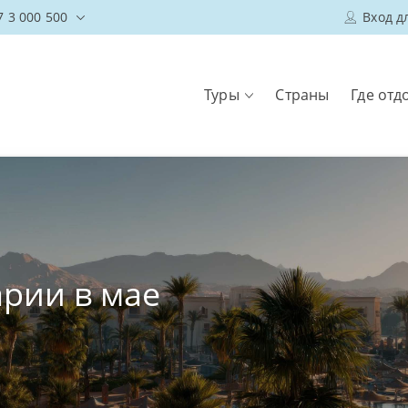
7 3 000 500
Вход д
Туры
Страны
Где отд
арии в мае