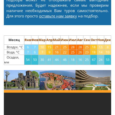
предложения. Будет надежнее, если мы проверим
наличие необходимых Вам туров самостоятельно.
Для этого просто
оставьте нам заявку
на подбор.
Месяц
Янв
Фев
Мар
Апр
Май
Июн
Июл
Авг
Сен
Окт
Ноя
Дек
Воздух, °С
6
7
10
15
21
25
28
28
25
18
13
8
Вода, °С
7
6
7
9
16
22
25
26
23
18
14
10
Осадки,
54
53
30
41
44
46
18
16
25
67
24
53
мм