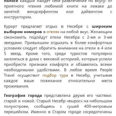
полосе
каждый найдет себе развлечение по вкусу: от
приятного чтения любимой книги на лежаке до
занятий виндсерфингом или дайвингом с
инструктором.
Курорт предлагает отдых в Несебре с
широким
выбором номеров
в
отелях
на любой вкус. Желающим
сэкономить подойдут отели Несебра с 2-мя и 3-мя
звездами. Привыкшим отдыхать в более комфортных
условиях следует обратить внимание на отели в 4 или
5 звезд. Кроме того, среди туристов популярно
заселяться в дома с вековой историей, которые успели
приобрести признаки комфорта и обзавелись всеми
необходимыми удобствами. В любое время People
Travel осуществит
подбор тура
в Несебр, учитывая
каждое ваше пожелание относительно места
проживания.
География города
представлена двумя его частями:
старой и новой. Старый Несебр «вырос» на небольшом
полуострове, сообщаясь с сушей 400-метровым
перешейком. Именно в Старом городе сосредоточены