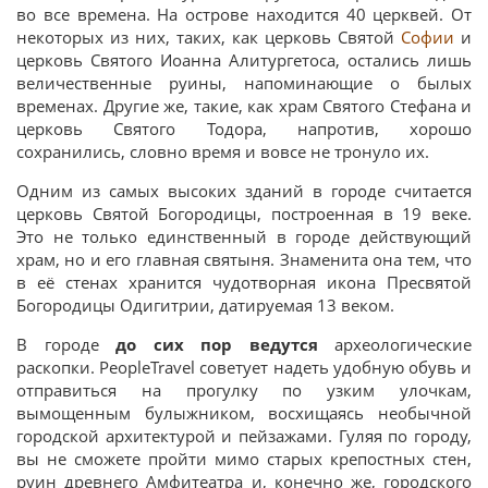
во все времена. На острове находится 40 церквей. От
некоторых из них, таких, как церковь Святой
Софии
и
церковь Святого Иоанна Алитургетоса, остались лишь
величественные руины, напоминающие о былых
временах. Другие же, такие, как храм Святого Стефана и
церковь Святого Тодора, напротив, хорошо
сохранились, словно время и вовсе не тронуло их.
Одним из самых высоких зданий в городе считается
церковь Святой Богородицы, построенная в 19 веке.
Это не только единственный в городе действующий
храм, но и его главная святыня. Знаменита она тем, что
в её стенах хранится чудотворная икона Пресвятой
Богородицы Одигитрии, датируемая 13 веком.
В городе
до сих пор ведутся
археологические
раскопки. PeopleTravel советует надеть удобную обувь и
отправиться на прогулку по узким улочкам,
вымощенным булыжником, восхищаясь необычной
городской архитектурой и пейзажами. Гуляя по городу,
вы не сможете пройти мимо старых крепостных стен,
руин древнего Амфитеатра и, конечно же, городского