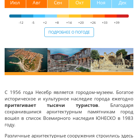
Июл
Авг
Сен
Окт
Ноя
Дек
-12
-5
+2
+8
+14
+20
+26
+33
+39
ПОДРОБНЕЕ О ПОГОДЕ
С 1956 года Несебр является городом-музеем. Богатое
историческое и культурное наследие города ежегодно
притягивает тысячи туристов
. Благодаря
сохранившимся архитектурным памятникам город
вошёл в список Всемирного наследия ЮНЕСКО в 1983
году.
Различные архитектурные сооружения строились здесь