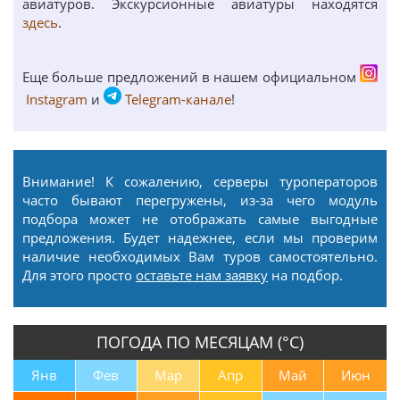
авиатуров. Экскурсионные авиатуры находятся
здесь
.
Еще больше предложений в нашем официальном
Instagram
и
Telegram-канале
!
Внимание! К сожалению, серверы туроператоров
часто бывают перегружены, из-за чего модуль
подбора может не отображать самые выгодные
предложения. Будет надежнее, если мы проверим
наличие необходимых Вам туров самостоятельно.
Для этого просто
оставьте нам заявку
на подбор.
ПОГОДА ПО МЕСЯЦАМ (°С)
Янв
Фев
Мар
Апр
Май
Июн