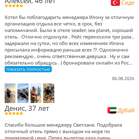
Алексей, 46 лет
Сиде
Хотел бы поблагодарить менеджера Илону за отличную
организацию отдыха все четко, в срок, без
напоминаний. Были в отеле seaden sea planet, хороший
отель . Отлично отдохнули . Рейс переносили три раза ,
задержали на сутки, но обо всех изменениях Илона
присылала информацию раньше всех ??. Однозначно
рекомендую , очень ответственная девушка . Ну и сам
обязательно обращусь . ( бронировали онлайн из Рос
...
показать полностью
06.08.2026
Денис, 37 лет
Дубай
Спасибо большое менеджеру Светлане. Подобрала
отличный отель прямо с выходом на море по
приемлемой цене. Перед вылетом дала очень