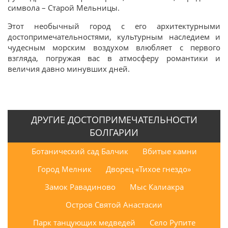
символа – Старой Мельницы.
Этот необычный город с его архитектурными
достопримечательностями, культурным наследием и
чудесным морским воздухом влюбляет с первого
взгляда, погружая вас в атмосферу романтики и
величия давно минувших дней.
ДРУГИЕ ДОСТОПРИМЕЧАТЕЛЬНОСТИ
БОЛГАРИИ
Ботанический сад Балчик
Вбитые камни
Город Мелник
Дворец «Тихое гнездо»
Замок Равадиново
Мыс Калиакра
Остров Святой Анастасии
Парк танцующих медведей
Село Рупите