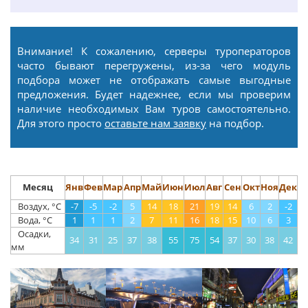
Внимание! К сожалению, серверы туроператоров
часто бывают перегружены, из-за чего модуль
подбора может не отображать самые выгодные
предложения. Будет надежнее, если мы проверим
наличие необходимых Вам туров самостоятельно.
Для этого просто
оставьте нам заявку
на подбор.
Месяц
Янв
Фев
Мар
Апр
Май
Июн
Июл
Авг
Сен
Окт
Ноя
Дек
Воздух, °С
-7
-5
-2
5
14
18
21
19
14
6
2
-2
Вода, °С
1
1
1
2
7
11
16
18
15
10
6
3
Осадки,
34
31
25
37
38
55
75
54
37
30
38
42
мм