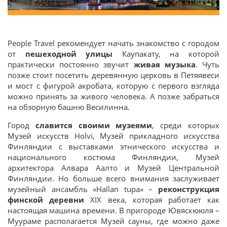
People Travel рекомендует начать знакомство с городом
от
пешеходной улицы
Каупакату, на которой
практически постоянно звучит
живая музыка
. Чуть
позже стоит посетить деревянную церковь в Петяявеси
и мост с фигурой акробата, которую с первого взгляда
можно принять за живого человека. А позже забраться
на обзорную башню Весилинна.
Город
славится своими музеями
, среди которых
Музей искусств Holvi, Музей прикладного искусства
Финляндии с выставками этнического искусства и
национального костюма Финляндии, Музей
архитектора Алвара Аалто и Музей Центральной
Финляндии. Но больше всего внимания заслуживает
музейный ансамбль «Hallan tupa» –
реконструкция
финской деревни
ХІХ века, которая работает как
настоящая машина времени. В пригороде Ювяскююля –
Муураме располагается Музей сауны, где можно даже