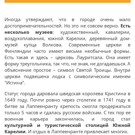
Иногда утверждают, что в городе очень мало
достопримечательностей. Но это не совсем верно.
Есть
несколько музеев
: художественный, кавалерии,
воздухоплавания, южной Карелии, деревянный дом-
музей купца Волкова. Современные церкви в
Финляндии часто имеют весьма необычные формы.
Есть такая и здесь – церковь Лауритсала. Она имеет
форму треугольника, так что, не зная, не догадаешься. А
объяснение простое – символ Святой Троицы. Внутри
церкви подвешена лодка с символическим именем
"Истина".
Статус города даровала шведская королева Кристина в
1649 году. Почти ровно через столетие в 1741 году в
битве за Лаппеенранту крепость смогла продержаться
только 5 часов и сдалась русским войскам. С тех пор ее
военная карьера закончилась, и город стал
культурной и туристической столицей Южной
Карелии
. И отдых в Лаппеенранте привлекает многих.