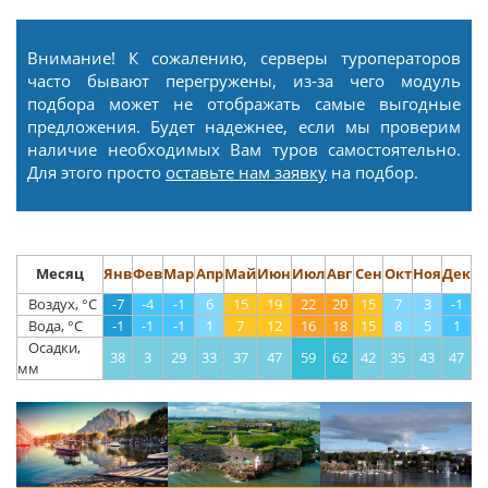
Внимание! К сожалению, серверы туроператоров
часто бывают перегружены, из-за чего модуль
подбора может не отображать самые выгодные
предложения. Будет надежнее, если мы проверим
наличие необходимых Вам туров самостоятельно.
Для этого просто
оставьте нам заявку
на подбор.
Месяц
Янв
Фев
Мар
Апр
Май
Июн
Июл
Авг
Сен
Окт
Ноя
Дек
Воздух, °С
-7
-4
-1
6
15
19
22
20
15
7
3
-1
Вода, °С
-1
-1
-1
1
7
12
16
18
15
8
5
1
Осадки,
38
3
29
33
37
47
59
62
42
35
43
47
мм