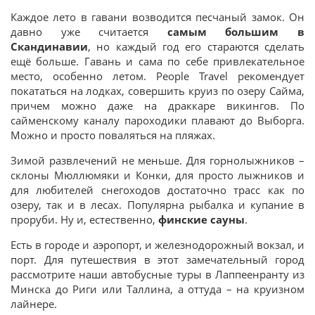
Каждое лето в гавани возводится песчаный замок. Он
давно уже считается
самым большим в
Скандинавии
, но каждый год его стараются сделать
ещё больше. Гавань и сама по себе привлекательное
место, особенно летом. People Travel рекомендует
покататься на лодках, совершить круиз по озеру Сайма,
причем можно даже на драккаре викингов. По
сайменскому каналу пароходики плавают до Выборга.
Можно и просто поваляться на пляжах.
Зимой развлечений не меньше. Для горнолыжников –
склоны Мюллюмяки и Конки, для просто лыжников и
для любителей снегоходов достаточно трасс как по
озеру, так и в лесах. Популярна рыбалка и купание в
проруби. Ну и, естественно,
финские сауны
.
Есть в городе и аэропорт, и железнодорожный вокзал, и
порт. Для путешествия в этот замечательный город
рассмотрите наши автобусные туры в Лаппеенранту из
Минска до Риги или Таллина, а оттуда – на круизном
лайнере.