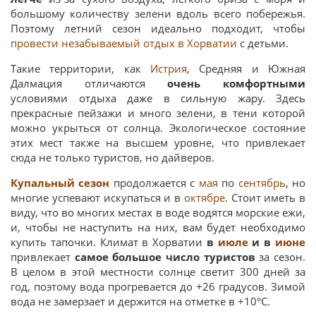
большому количеству зелени вдоль всего побережья.
Поэтому летний сезон идеально подходит, чтобы
провести незабываемый отдых в Хорватии
с детьми.
Такие территории, как
Истрия
, Средняя и Южная
Далмация отличаются
очень комфортными
условиями отдыха даже в сильную жару. Здесь
прекрасные пейзажи и много зелени, в тени которой
можно укрыться от солнца. Экологическое состояние
этих мест также на высшем уровне, что привлекает
сюда не только туристов, но дайверов.
Купальный сезон
продолжается с
мая
по
сентябрь
, но
многие успевают искупаться и в
октябре
. Стоит иметь в
виду, что во многих местах в воде водятся морские ежи,
и, чтобы не наступить на них, вам будет необходимо
купить тапочки. Климат в Хорватии
в
июле
и в
июне
привлекает
самое большое число
туристов
за сезон.
В целом в этой местности солнце светит 300 дней за
год, поэтому вода прогревается до +26 градусов. Зимой
вода не замерзает и держится на отметке в +10°C.