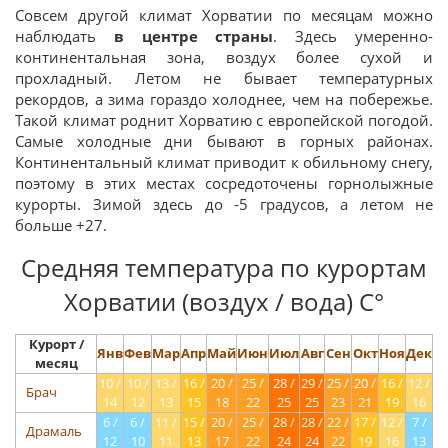
Совсем другой климат Хорватии по месяцам можно
наблюдать
в центре страны
. Здесь умеренно-
континентальная зона, воздух более сухой и
прохладный. Летом не бывает температурных
рекордов, а зима гораздо холоднее, чем на побережье.
Такой климат роднит Хорватию с европейской погодой.
Самые холодные дни бывают в горных районах.
Континентальный климат приводит к обильному снегу,
поэтому в этих местах сосредоточены горнолыжные
курорты. Зимой здесь до -5 градусов, а летом не
больше +27.
Средняя температура по курортам
Хорватии (воздух / вода) С°
Курорт /
Янв
Фев
Мар
Апр
Май
Июн
Июл
Авг
Сен
Окт
Ноя
Дек
месяц
10 /
10 /
13 /
16 /
20 /
25 /
28 /
29 /
25 /
20 /
16 /
12 /
Брач
14
12
13
15
18
22
25
25
23
21
19
16
6 /
6 /
11 /
15 /
20 /
25 /
28 /
28 /
22 /
17 /
12 /
7 /
Драмаль
12
10
11
13
17
22
24
24
22
19
16
13