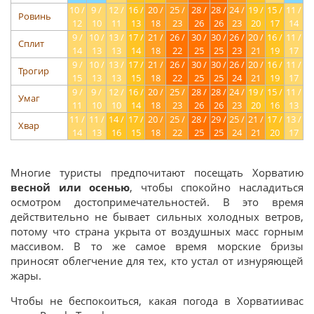
10 /
9 /
12 /
16 /
20 /
25 /
28 /
28 /
24 /
19 /
15 /
11 /
Ровинь
12
10
11
13
18
23
26
26
23
20
17
14
9 /
10 /
13 /
17 /
21 /
26 /
30 /
30 /
26 /
20 /
16 /
11 /
Сплит
14
13
13
14
18
22
25
25
23
21
19
17
9 /
10 /
13 /
17 /
21 /
26 /
30 /
30 /
26 /
20 /
16 /
11 /
Трогир
15
13
13
15
18
22
25
25
24
21
19
17
9 /
9 /
12 /
16 /
20 /
25 /
28 /
28 /
24 /
19 /
15 /
11 /
Умаг
11
10
10
14
18
23
26
26
23
20
16
13
11 /
11 /
14 /
17 /
20 /
25 /
28 /
29 /
25 /
21 /
17 /
13 /
Хвар
14
13
16
15
18
22
25
25
24
21
20
17
Многие туристы предпочитают посещать Хорватию
весной или осенью
, чтобы спокойно насладиться
осмотром достопримечательностей. В это время
действительно не бывает сильных холодных ветров,
потому что страна укрыта от воздушных масс горным
массивом. В то же самое время морские бризы
приносят облегчение для тех, кто устал от изнуряющей
жары.
Чтобы не беспокоиться, какая погода в Хорватиивас