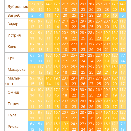
12 /
13 /
14 /
17 /
21 /
25 /
29 /
28 /
25 /
21 /
17 /
14 /
Дубровник
16
15
15
16
18
22
25
26
25
23
20
18
Загреб
3
4
11
17
20
25
27
28
23
15
10
5
10 /
9 /
13 /
17 /
21 /
26 /
29 /
30 /
25 /
20 /
15 /
11 /
Задар
13
12
12
14
17
22
25
25
23
20
18
16
9 /
9 /
12 /
16 /
20 /
25 /
28 /
28 /
24 /
19 /
15 /
11 /
Истрия
11
10
11
13
18
22
25
25
23
19
16
13
8 /
10 /
13 /
18 /
22 /
27 /
31 /
31 /
26 /
20 /
15 /
10 /
Клек
14
13
14
15
18
23
25
26
24
21
19
17
6 /
5 /
10 /
16 /
20 /
25 /
28 /
28 /
22 /
16 /
12 /
7 /
Крк
12
11
11
13
17
22
24
24
22
19
16
14
11 /
11 /
13 /
16 /
20 /
25 /
28 /
29 /
23 /
19 /
16 /
13 /
Макарска
14
13
13
15
18
22
25
25
23
21
19
17
Малый
9 /
10 /
14 /
19 /
23 /
29 /
30 /
31 /
27 /
20 /
16 /
11 /
стон
15
15
14
16
19
23
26
27
25
23
20
17
10 /
10 /
13 /
17 /
21 /
26 /
30 /
30 /
26 /
20 /
16 /
11 /
Омиш
14
13
13
15
18
22
25
25
23
21
19
16
9 /
9 /
12 /
16 /
20 /
25 /
28 /
28 /
24 /
19 /
15 /
11 /
Пореч
11
10
11
13
18
23
26
26
23
20
17
14
8 /
9 /
12 /
16 /
20 /
25 /
28 /
28 /
24 /
19 /
15 /
12 /
Пула
11
10
11
13
17
22
25
26
23
20
17
14
6 /
5 /
10 /
15 /
19 /
24 /
27 /
27 /
22 /
16 /
12 /
7 /
Риека
12
10
11
13
17
22
24
24
22
19
16
13