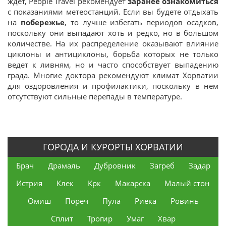
ждет, People Travel рекомендует
заранее ознакомиться
с показаниями метеостанций. Если вы будете отдыхать
на
побережье
, то лучше избегать периодов осадков,
поскольку они выпадают хоть и редко, но в большом
количестве. На их распределение оказывают влияние
циклоны и антициклоны, борьба которых не только
ведет к ливням, но и часто способствует выпадению
града. Многие доктора рекомендуют климат Хорватии
для оздоровления и профилактики, поскольку в нем
отсутствуют сильные перепады в температуре.
ГОРОДА И КУРОРТЫ ХОРВАТИИ
Брач
Драмаль
Дубровник
Загреб
Задар
Истрия
Клек
Крк
Макарска
Малый стон
Омиш
Пореч
Пула
Риека
Ровинь
Сплит
Трогир
Умаг
Хвар