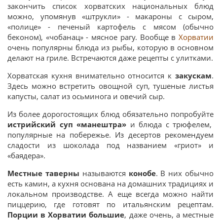
закончить список хорватских национальных блюд
можно, упомянув «штрукли» - макароны с сыром,
«полице» - печеный картофель с мясом (обычно
беконом), «чобанац» - мясное рагу. Вообще в
Хорватии
очень популярны блюда из рыбы, которую в основном
делают на гриле. Встречаются даже рецепты с улитками.
Хорватская кухня
внимательно относится к
закускам
.
Здесь можно встретить овощной суп, тушеные листья
капусты, салат из осьминога и овечий сыр.
Из более дорогостоящих блюд обязательно попробуйте
истрийский суп «манештра»
и блюда с трюфелем,
популярные на побережье. Из десертов рекомендуем
сладости из шоколада под названием «гриот» и
«баядера».
Местные таверны
называются
конобе
. В них обычно
есть камин, а кухня основана на домашних традициях и
локальном производстве. А еще всегда можно найти
пиццерию, где готовят по итальянским рецептам.
Порции в Хорватии большие
, даже очень, а местные