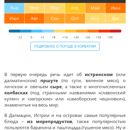
Янв
Фев
Мар
Апр
Май
Июн
Июл
Авг
Сен
Окт
Ноя
Дек
-12
-5
+2
+8
+14
+20
+26
+33
+39
ПОДРОБНЕЕ О ПОГОДЕ В ХОРВАТИИ
В первую очередь речь идет об
истринском
(или
далматинском)
пршуте
(по сути, вяленое мясо), о
личском и овечьем
сыре
, а также о многочисленных
колбасках
(под странными названиями «славонский
кулен» и «загорские» или «самоборские чешновки»),
знаменитые на весь мир.
В Далмации, Истрии и на островах самые популярные
блюда –
из морепродуктов
, также популярностью
пользуются баранина и паштицада.(тушеное мясо). Ну и