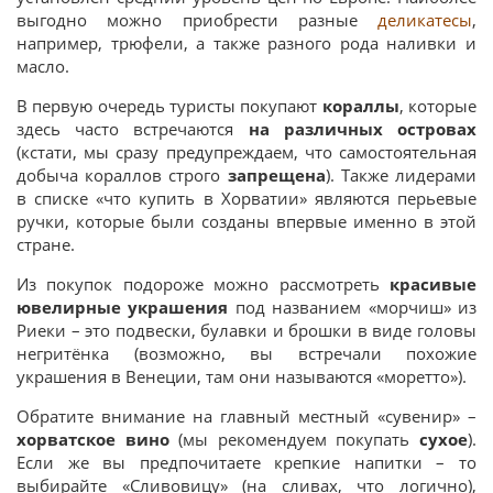
выгодно можно приобрести разные
деликатесы
,
например, трюфели, а также разного рода наливки и
масло.
В первую очередь туристы покупают
кораллы
, которые
здесь часто встречаются
на различных островах
(кстати, мы сразу предупреждаем, что самостоятельная
добыча кораллов строго
запрещена
). Также лидерами
в списке «что купить в Хорватии» являются перьевые
ручки, которые были созданы впервые именно в этой
стране.
Из покупок подороже можно рассмотреть
красивые
ювелирные украшения
под названием «морчиш» из
Риеки – это подвески, булавки и брошки в виде головы
негритёнка (возможно, вы встречали похожие
украшения в Венеции, там они называются «моретто»).
Обратите внимание на главный местный «сувенир» –
хорватское вино
(мы рекомендуем покупать
сухое
).
Если же вы предпочитаете крепкие напитки – то
выбирайте «Сливовицу» (на сливах, что логично),