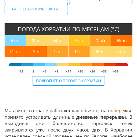
РАННЕЕ БРОНИРОВАНИЕ
ПОГОДА ХОРВАТИИ ПО МЕСЯЦАМ (°С)
Янв
Фев
Мар
Апр
Май
Июн
Июл
Авг
Сен
Окт
Ноя
Дек
-12
-5
+2
+8
+14
+20
+26
+33
+39
ПОДРОБНЕЕ О ПОГОДЕ В ХОРВАТИИ
Магазины в стране работают как обычно, на
побережье
принято устраивать длинные
дневные перерывы
. В
выходные дни большинство торговых точек
закрываются уже после двух часов дня. В Хорватии
установлен средний уровень цен по Европе. Наиболее