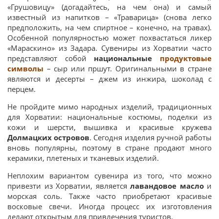
«Грушовицу» (догадайтесь, на чем она) и самый
известный из напитков – «Траварица» (снова легко
предположить, на чем спиртное – конечно, на травах).
Особенной популярностью может похвастаться ликер
«Мараскино» из Задара. Сувениры из Хорватии часто
представляют собой
национальные
продуктовые
символы
– сыр или пршут. Оригинальными в стране
являются и десерты – джем из инжира, шоколад с
перцем.
Не пройдите мимо народных изделий, традиционных
для Хорватии: национальные костюмы, поделки из
кожи и шерсти, вышивка и красивые кружева
Долмацких островов
. Сегодня изделия ручной работы
вновь популярны, поэтому в стране продают много
керамики, плетеных и тканевых изделий.
Неплохим вариантом сувенира из того, что можно
привезти из Хорватии, является
лавандовое масло
и
морская соль. Также часто приобретают красивые
восковые свечи. Иногда процесс их изготовления
делают открытым для привлечения туристов.