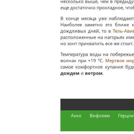
несколько выше, чем в предыду
еще достаточно прохладное, что
В конце месяца уже наблюдают
Наиболее заметно это ближе
дождливых дней, то в
Тель-Ави
расположенные на нагорьях им
но зонт прихватить все же стоит.
Температура воды на побережье
волнах при +19 °C.
Мертвое мо
самое комфортное купание буд
дождем
и
ветром
.
Акко
Вифлеем
Герцли