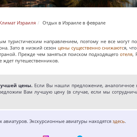
Климат Израиля
Отдых в Израиле в феврале
м туристическим направлением, поэтому не все могут по
она. Зато в низкий сезон
цены существенно снижаютс
я, чт
страной. Прежде чем заняться поиском подходящего
отеля
,
е ждет путешественников.
лучшей цены.
Если Вы нашли предложение, аналогичное н
редложим Вам лучшую цену (в случае, если мы сотруднич
ых авиатуров. Экскурсионные авиатуры находятся
здесь
.