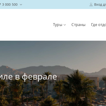
7 3 000 500
Вход д
Туры
Страны
Где отд
иле в феврале