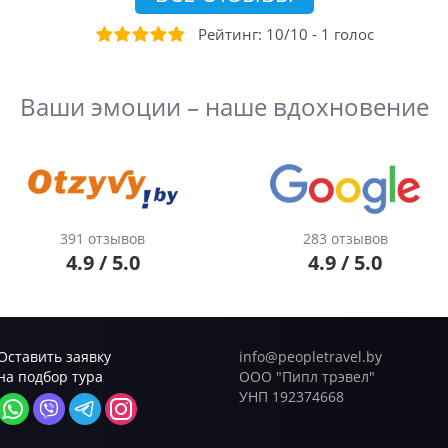
Рейтинг:
10
/
10
-
1
голос
Ваши эмоции – наше вдохновение
391 отзывов
283 отзывов
4.9 / 5.0
4.9 / 5.0
Оставить заявку
info@peopletravel.by
на подбор тура
ООО "Пипл трэвел"
УНП 192374668