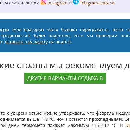
ашем официальном
Instagram
и
Telegram-канале
!
веры туроператоров часто бывают перегружены, из-за ч
 предложения. Будет надежнее, если мы проверим нал
сто
оставьте нам заявку
на подбор.
акие страны мы рекомендуем д
ДРУГИЕ ВАРИАНТЫ ОТДЫХА В
, то с уверенностью можно утверждать, что февраль неда
поднимается выше +18 °C, ночи остаются
прохладными
. С
ери днем термометр покажет максимум +15..+17 °C. В
Э