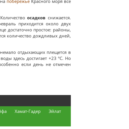
 на
побережье
Красного моря все
 Количество
осадков
снижается.
февраль приходится около двух
це достаточно простое: районы,
тся количество дождливых дней,
е немало отдыхающих плещется в
 воды здесь достигает +23 °C. Но
особенно если день не отмечен
йфа
Хамат-Гадер
Эйлат