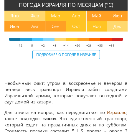
ПОГОДА ИЗРАИЛЯ ПО МЕСЯЦАМ (°С)
Янв
Фев
Мар
Апр
Май
Июн
Июл
Авг
Сен
Окт
Ноя
Дек
-12
-5
+2
+8
+14
+20
+26
+33
+39
ПОДРОБНЕЕ О ПОГОДЕ В ИЗРАИЛЕ
Необычный факт: утром в воскресенье и вечером в
четверг весь транспорт Израиля забит солдатами
Израильской армии, которые получают выходной и
едут домой из казарм.
Для ответа на вопрос, как передвигаться по
Израилю
,
также подходит
такси
. Это единственный транспорт,
который ездит на праздничных днях и по субботам.
Стоимость посадки составит 5 ILS, проезд – около 3