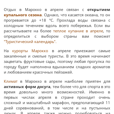
Отдых в Марокко в апреле связан с
открытием
купального сезона
.
Однако, что касается океана, то он
прогревается до +18 °С. Прохлада воды связана с
холодным течением вдоль всего побережья. Если вы
рассчитываете на более
теплое купание в апреле
, то
определиться с выбором страны вам поможет
"Туристический календарь".
На
курорты Марокко
в апреле приезжают самые
закалённые и смелые туристы. В это время начинают
зацветать фруктовые сады, поэтому любая прогулка по
городу будет наполнена вдыханием сладких ароматов
и любованием красочных пейзажей.
Климат
в Марокко в апреле наиболее приятен для
активных форм досуга
, тем более что для спорта в это
время довольно много возможностей. Именно в
первых числах апреля в стране проходит очень
сложный и масштабный марафон, предполагающий 11
дней соревнований, в том числе и на пустынных
дюнах. В апреле также можно полюбоваться на