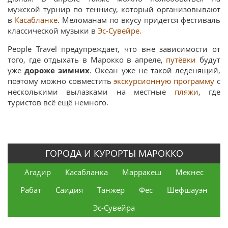
мужской турнир по теннису, который организовывают
в
Касабланке
. Меломанам по вкусу придётся фестиваль
классической музыки в
Эс-Сувейре.
People Travel предупреждает, что вне зависимости от
того, где отдыхать в Марокко в апреле,
путёвки
будут
уже
дороже зимних
. Океан уже не такой леденящий,
поэтому можно совместить
экскурсионную программу
с
несколькими вылазками на местные
пляжи
, где
туристов всё ещё немного.
ГОРОДА И КУРОРТЫ МАРОККО
Агадир
Касабланка
Марракеш
Мекнес
Рабат
Саидия
Танжер
Фес
Шефшауэн
Эс-Сувейра