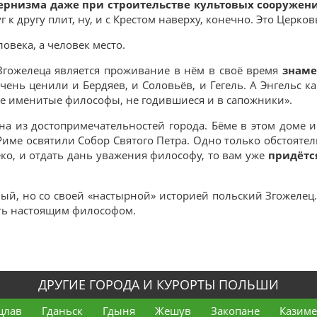
ернизма даже при строительстве культовых сооружен
к другу плит, ну, и с Крестом наверху, конечно. Это Церков
ловека, а человек место.
Згожелеца является проживание в нём в своё время
знаме
чень ценили и Бердяев, и Соловьёв, и Гегель. А Энгельс ка
 именитые философы, не годившиеся и в сапожники».
на из достопримечательностей города. Бёме в этом доме и
в Риме освятили Собор Святого Петра. Одно только обстоятел
еко, и отдать дань уважения философу, то вам уже
придётс
ный, но со своей «настырной» историей польский Згожелец
тать настоящим философом.
ДРУГИЕ ГОРОДА И КУРОРТЫ ПОЛЬШИ
цлав
Гданьск
Гдыня
Жешув
Закопане
Казим