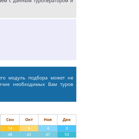
аем с данным туроператором и
его модуль подбора может не
ичие необходимых Вам туров
Сен
Окт
Ноя
Дек
14
9
4
0
48
43
47
53