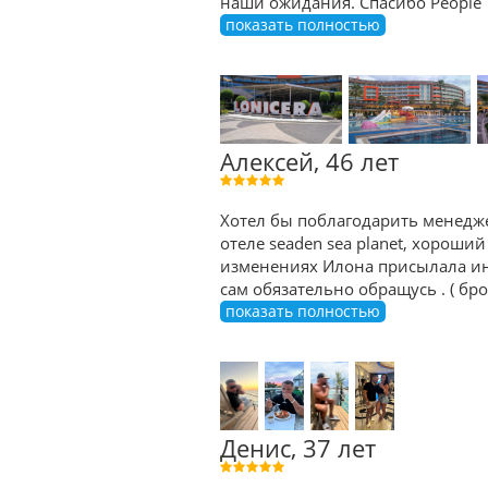
наши ожидания. Спасибо People 
показать полностью
Алексей, 46 лет
Хотел бы поблагодарить менедже
отеле seaden sea planet, хороший
изменениях Илона присылала ин
сам обязательно обращусь . ( б
показать полностью
Денис, 37 лет