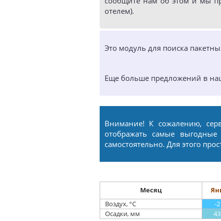
сообщите нам об этом и мы п
отелем).
Это модуль для поиска пакетн
Еще больше предложений в н
Внимание! К сожалению, сер
отображать самые выгодные
самостоятельно. Для этого про
Месяц
Ян
Воздух, °С
-2
Осадки, мм
43