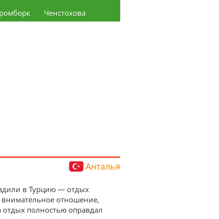
ромборк
Ченстохова
Анталья
 Ездили в Турцию — отдых
а внимательное отношение,
а отдых полностью оправдал