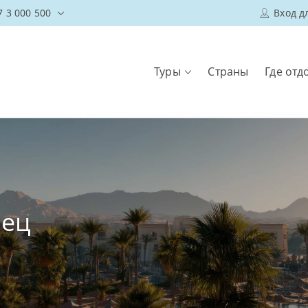
7 3 000 500
Вход д
Туры
Страны
Где отд
лец