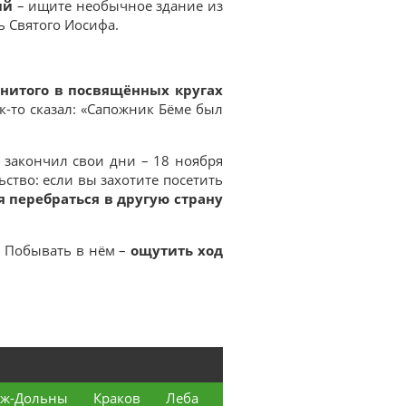
ий
– ищите необычное здание из
ь Святого Иосифа.
нитого в посвящённых кругах
к-то сказал: «Сапожник Бёме был
 закончил свои дни – 18 ноября
ьство: если вы захотите посетить
я перебраться в другую страну
. Побывать в нём –
ощутить ход
еж-Дольны
Краков
Леба