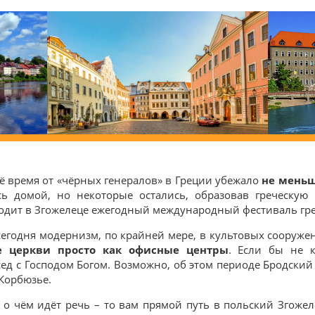
ё время от «чёрных генералов» в Греции убежало
не меньш
ь домой, но некоторые остались, образовав греческу
водит в Згожелеце ежегодный международный фестиваль гре
 сегодня модернизм, по крайней мере, в культовых сооруже
е церкви просто как офисные центры
. Если бы не к
сед с Господом Богом. Возможно, об этом периоде Бродский к
Корбюзье.
, о чём идёт речь – то вам прямой путь в польский Згожеле