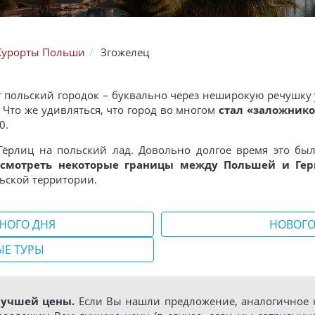
Курорты Польши
Згожелец
от польский городок – буквально через неширокую речушку
. Что же удивляться, что город во многом
стал «заложнико
0.
 Гёрлиц на польский лад. Довольно долгое время это бы
есмотреть некоторые границы между Польшей и Ге
льской территории.
НОГО ДНЯ
НОВОГО
ЫЕ ТУРЫ
лучшей цены.
Если Вы нашли предложение, аналогичное н