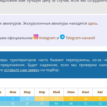
редложим Вам лучшую цену (в случае, если мы сотруднич
ых авиатуров. Экскурсионные авиатуры находятся
здесь
.
ашем официальном
Instagram
и
Telegram-канале
!
веры туроператоров часто бывают перегружены, из-за ч
 предложения. Будет надежнее, если мы проверим нал
сто
оставьте нам заявку
на подбор.
в
Фев
Мар
Апр
Май
Июн
Июл
Авг
-1
3
8
13
16
18
17
35
37
47
64
68
72
72