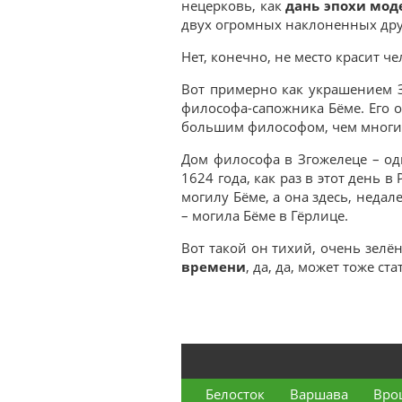
нецерковь, как
дань эпохи мод
двух огромных наклоненных друг 
Нет, конечно, не место красит че
Вот примерно как украшением 
философа-сапожника Бёме. Его о
большим философом, чем многие
Дом философа в Згожелеце – од
1624 года, как раз в этот день 
могилу Бёме, а она здесь, недал
– могила Бёме в Гёрлице.
Вот такой он тихий, очень зелё
времени
, да, да, может тоже с
Белосток
Варшава
Вро