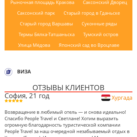
Рыночная площадь Кракова
Саксонский Дворец
Саксонский парк
Старый город в Гданьске
Старый город Варшавы
Суконные ряды
Термы Бялка-Татшаньска
Тумский остров
Улица Мёдова
Японский сад во Вроцлаве
ВИЗА
ОТЗЫВЫ КЛИЕНТОВ
София, 21 год
Хургада
Возвращение в любимый отель — и снова идеально!
Спасибо People Travel и Светлане! Хотим выразить
огромную благодарность туристической компании
People Travel за наш очередной незабываемый отдых в