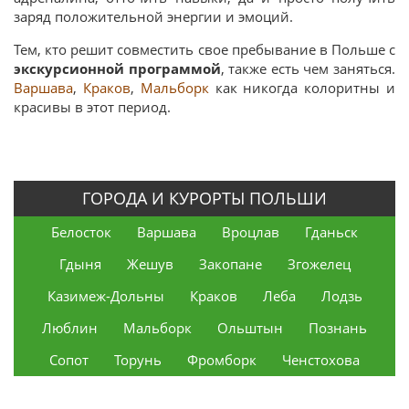
заряд положительной энергии и эмоций.
Тем, кто решит совместить свое пребывание в Польше с
экскурсионной программой
, также есть чем заняться.
Варшава
,
Краков
,
Мальборк
как никогда колоритны и
красивы в этот период.
ГОРОДА И КУРОРТЫ ПОЛЬШИ
Белосток
Варшава
Вроцлав
Гданьск
Гдыня
Жешув
Закопане
Згожелец
Казимеж-Дольны
Краков
Леба
Лодзь
Люблин
Мальборк
Ольштын
Познань
Сопот
Торунь
Фромборк
Ченстохова