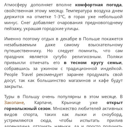
Атмосферу дополняет вполне
комфортная
погода
,
свойственная этому месяцу. Температура воздуха днем
держится на отметке 1-3°С, в горах уже небольшой
минус. Снег добавляет очарования предновогоднему
пейзажу, украшая городские улицы.
Именно поэтому отдых в декабре в Польше покажется
незабываемым даже самому взыскательному
путешественнику. Но следует помнить, что сам
праздник является сугубо религиозным. Поляки
привыкли отмечать его
в тесном кругу семьи
,
собравшись за ужином с традиционной индейкой.
People Travel рекомендует заранее продумать свой
досуг, так как большинство магазинов и кафе будут
закрыты.
Туры в Польшу очень популярны в этом месяце. В
Закопане
, Карпаче, Крынице уже
открыт
горнолыжный сезон
. Множество любителей активных
видов спорта, таких как лыжи и сноуборд,
устремляются сюда, чтобы испытать прилив
адреналина, отточить навыки, да и просто получить