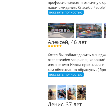
профессионализм и отличную орг
наши ожидания. Спасибо People 
показать полностью
Алексей, 46 лет
Хотел бы поблагодарить менедже
отеле seaden sea planet, хороший
изменениях Илона присылала ин
сам обязательно обращусь . ( б
показать полностью
Денис, 37 лет