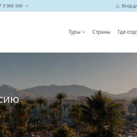
7 3 000 500
Вход д
Туры
Страны
Где отд
осию