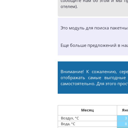
сообщите нам об этом и мы п
отелем).
Это модуль для поиска пакетн
Еще больше предложений в н
Внимание! К сожалению, сер
отображать самые выгодные
самостоятельно. Для этого про
Месяц
Ян
Воздух, °С
3
Вода, °С
8