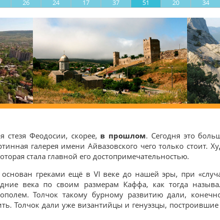
26
24
17
37
51
20
34
я стезя Феодосии, скорее,
в прошлом
. Сегодня это больш
ртинная галерея имени Айвазовского чего только стоит. 
торая стала главной его достопримечательностью.
основан греками ещё в VI веке до нашей эры, при «случ
дние века по своим размерам Каффа, как тогда называ
ополем. Толчок такому бурному развитию дали, конечно
ть. Толчок дали уже византийцы и генуэзцы, построившие в 