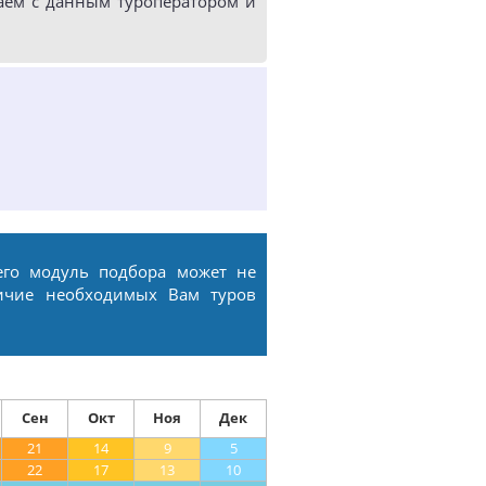
аем с данным туроператором и
его модуль подбора может не
ичие необходимых Вам туров
Сен
Окт
Ноя
Дек
21
14
9
5
22
17
13
10