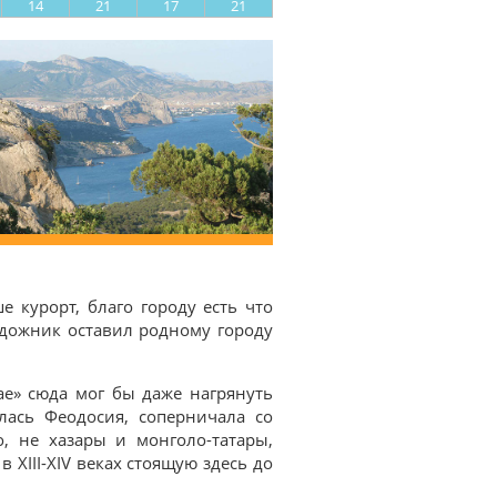
14
21
17
21
е курорт, благо городу есть что
Художник оставил родному городу
ае» сюда мог бы даже нагрянуть
лась Феодосия, соперничала со
, не хазары и монголо-татары,
XIII-XIV веках стоящую здесь до