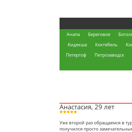
Анапа
Береговое
Богол
Кидекша
Коктебель
Ко
Петергоф
Петрозаводск
Анастасия, 29 лет
Уже второй раз обращаемся в тур
получился просто замечательны