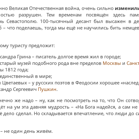
нно Великая Отечественная война, очень сильно
изменили
ностью разрушен. Тем временам посвящён здесь памя
чь Севастополю. 100-тысячный десант был высажен в де
б – что поделаешь, тогда мы ещё не научились бить немцев
ому туристу предложит:
ндра Грина – писатель долгое время жил в городе;
 старый музей подобного рода вне пределов
Москвы
и
Санк
ы 1812 года;
 единственный в мире;
Цветаевых – у русских поэтов в Феодосии хорошее «наследи
сандр Сергеевич
Пушкин
.
чно же надо – ну, как не посмотреть на то, что Он сотв
т на ум эта давняя мудрость – «На Бога надейся, а сам не
ё дело сделал. Но складывается впечатление, что люди до с
я – не один день живём.