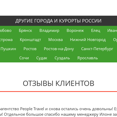
ДРУГИЕ ГОРОДА И КУРОРТЫ РОССИИ
юбово
Брянск
Владимир
Воронеж
Елец
Иван
строма
Кронштадт
Москва
Нижний Новгород
О
Пушкин
Ростов
Ростов-на-Дону
Санкт-Петербург
Сочи
Судак
Суздаль
Ярославль
ОТЗЫВЫ КЛИЕНТОВ
агентство People Travel и снова остались очень довольны!
м! Отдельное большое спасибо нашему менеджеру Илоне з