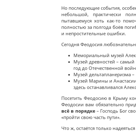
Но последующие события, особе
небольшой, практически пол
пытавшемуся хоть как-то помо
полностью за полгода боёв поги
и непростительные ошибки.
Сегодня Феодосия любознательн
Мемориальный музей Алекса
Музей древностей – самый
год до Отечественной войн
Музей дельтапланеризма –
Музей Марины и Анастасии 
здесь останавливался Алек
Посетить Феодосию в Крыму коне
Феодосии вам обязательно придё
всё в порядке
– Господь Бог сво
«пройти свою часть пути».
Что ж, остаётся только надеятьс