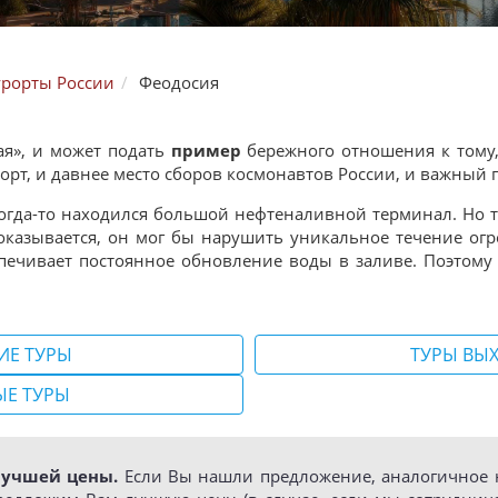
урорты России
Феодосия
ая», и может подать
пример
бережного отношения к тому,
курорт, и давнее место сборов космонавтов России, и важны
огда-то находился большой нефтеналивной терминал. Но т
 оказывается, он мог бы нарушить уникальное течение огр
спечивает постоянное обновление воды в заливе. Поэтому 
ИЕ ТУРЫ
ТУРЫ ВЫ
ЫЕ ТУРЫ
лучшей цены.
Если Вы нашли предложение, аналогичное н