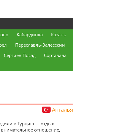
ово
Кабардинка
Казань
рел
Переславль-Залесский
Сергиев Посад
Сортавала
Анталья
 Ездили в Турцию — отдых
а внимательное отношение,