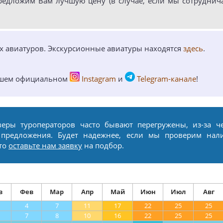
редложим Вам лучшую цену (в случае, если мы сотруднич
ых авиатуров. Экскурсионные авиатуры находятся
здесь
.
ашем официальном
Instagram
и
Telegram-канале
!
веры туроператоров часто бывают перегружены, из-за ч
 предложения. Будет надежнее, если мы проверим нал
сто
оставьте нам заявку
на подбор.
в
Фев
Мар
Апр
Май
Июн
Июл
Авг
4
7
11
17
22
25
25
7
8
10
16
22
25
25