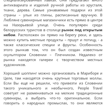
специализированных лавках. Они предлагают много
антиквариата и изделий ручной работы из хрусталя,
ткани, дерева. Самые узнаваемые подарки из этой
страны – ульи из глины, расписанные вручную. В
Любляне сувенирные магазинчики есть прямо в центре
на Назорьевой улице. Очень популярен среди
белорусских туристов в столице
рынок под открытым
небом
. Расположен он прямо на берегу реки, и здесь
можно купить местные продукты – пршут и потицу, - а
также классические специи и фрукты. Особенность
этого рынкав том, что он был создан известным
скульптором Словении – Плечником. Недалеко от
рынка находятся галереи с творчеством местных
художников.
Хороший шоппинг можно организовать в Мариборе и
Целе, там находятся очень крупные торговые моллы.
Если Вы ещё не решили, что привезти из Словении
такого уникального и необычного, People Travel
советует не размениваться на мелкие традиционные
сувениры, а выбрать что-то оригинальное. Если
говорить о народных промыслах, то они являются