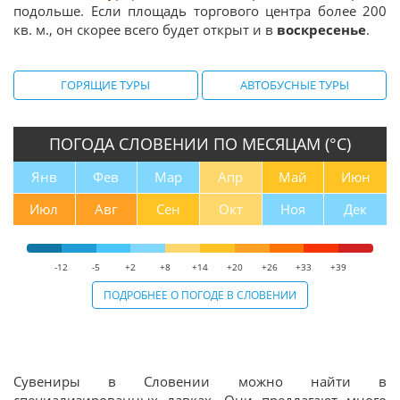
подольше. Если площадь торгового центра более 200
кв. м., он скорее всего будет открыт и в
воскресенье
.
ГОРЯЩИЕ ТУРЫ
АВТОБУСНЫЕ ТУРЫ
ПОГОДА СЛОВЕНИИ ПО МЕСЯЦАМ (°С)
Янв
Фев
Мар
Апр
Май
Июн
Июл
Авг
Сен
Окт
Ноя
Дек
-12
-5
+2
+8
+14
+20
+26
+33
+39
ПОДРОБНЕЕ О ПОГОДЕ В СЛОВЕНИИ
Сувениры в Словении можно найти в